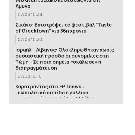
Άμυνα
07/08 10:39
Σικάγο: Επιστρέφει το φεστιβάλ “Taste
of Greektown” για 36η χρονιά
07/08 10:30
Ισραήλ – Λίβανος: Ολοκληρώθηκαν χωρίς
ουσιαστική πρόοδο οι συνομιλίες στη
Ρώμη – Σε ποια σημεία «σκάλωσε» η
διαπραγμάτευση
07/08 10:16
Καρατράντος στο ΕΡΤnews :
Γεωπολιτική ασπίδα η γαλλική
συμμετοχή στο καλώδιο Ελλάδας–
Κύπρου
07/08 10:12
Μυστράς: Σήμερα ενώπιον του ανακριτή
ο 55χρονος που διατηρούσε τη σορό