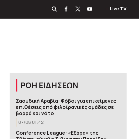
Live TV
ΡΟΗ ΕΙΔΗΣΕΩΝ
Σαουδική Αραβία: Φόβοι για επικείμενες
επιθέσεις από φιλοϊρανικές ομάδες σε
βορρά και νότο
07/08 01:42
Conference League: «Εξάρα» της
Τβέντε, εύκολο 3-0 για την Παρτίζαν