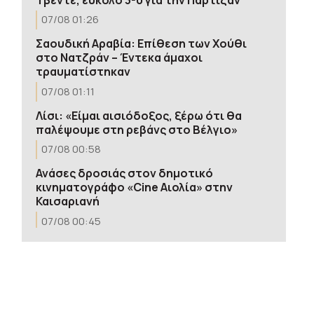
07/08 01:26
Σαουδική Αραβία: Επίθεση των Χούθι
στο Νατζράν – Έντεκα άμαχοι
τραυματίστηκαν
07/08 01:11
Λίσι: «Είμαι αισιόδοξος, ξέρω ότι θα
παλέψουμε στη ρεβάνς στο Βέλγιο»
07/08 00:58
Ανάσες δροσιάς στον δημοτικό
κινηματογράφο «Cine Αιολία» στην
Καισαριανή
07/08 00:45
Τραυματίστηκε 53χρονος ναυτικός κατά
την πρόσδεση πλοίου στη Ρόδο –
Μεταφέρθηκε στο νοσοκομείο
07/08 00:37