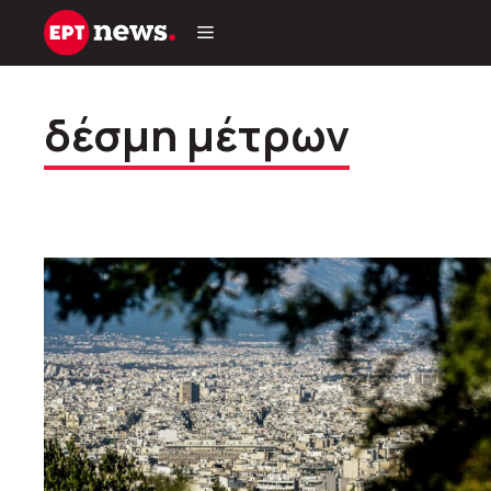
Μετάβαση
σε
περιεχόμενο
δέσμη μέτρων