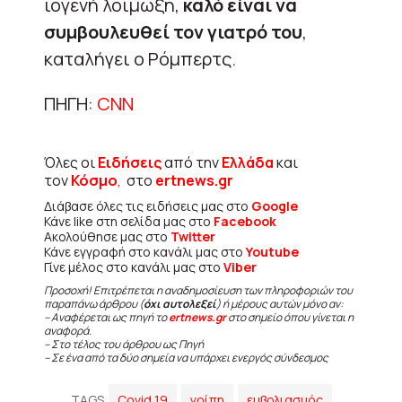
ιογενή λοίμωξη,
καλό είναι να
συμβουλευθεί τον γιατρό του
,
καταλήγει ο Ρόμπερτς.
ΠΗΓΗ:
CNN
Όλες οι
Ειδήσεις
από την
Ελλάδα
και
τον
Κόσμο
, στο
ertnews.gr
Διάβασε όλες τις ειδήσεις μας στο
Google
Κάνε like στη σελίδα μας στο
Facebook
Ακολούθησε μας στο
Twitter
Κάνε εγγραφή στο κανάλι μας στο
Youtube
Γίνε μέλος στο κανάλι μας στο
Viber
Προσοχή! Επιτρέπεται η αναδημοσίευση των πληροφοριών του
παραπάνω άρθρου (
όχι αυτολεξεί
) ή μέρους αυτών μόνο αν:
– Αναφέρεται ως πηγή το
ertnews.gr
στο σημείο όπου γίνεται η
αναφορά.
– Στο τέλος του άρθρου ως Πηγή
– Σε ένα από τα δύο σημεία να υπάρχει ενεργός σύνδεσμος
TAGS
Covid 19
γρίπη
εμβολιασμός