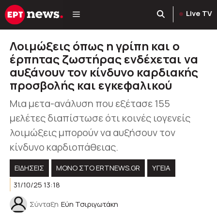
Μετάβαση
Live TV
σε
περιεχόμενο
Λοιμώξεις όπως η γρίπη και ο
έρπητας ζωστήρας ενδέχεται να
αυξάνουν τον κίνδυνο καρδιακής
προσβολής και εγκεφαλικού
Μια μετα-ανάλυση που εξέτασε 155
μελέτες διαπίστωσε ότι κοινές ιογενείς
λοιμώξεις μπορούν να αυξήσουν τον
κίνδυνο καρδιοπάθειας.
ΕΙΔΗΣΕΙΣ
ΜΟΝΟ ΣΤΟ ERTNEWS.GR
ΥΓΕΊΑ
31/10/25 13:18
Σύνταξη
Εύη Τσιριγωτάκη