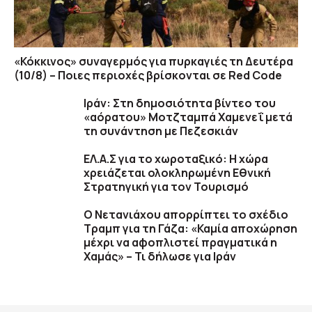
«Κόκκινος» συναγερμός για πυρκαγιές τη Δευτέρα
(10/8) – Ποιες περιοχές βρίσκονται σε Red Code
Ιράν: Στη δημοσιότητα βίντεο του
«αόρατου» Μοτζταμπά Χαμενεΐ μετά
τη συνάντηση με Πεζεσκιάν
ΕΛ.Α.Σ για το χωροταξικό: Η χώρα
χρειάζεται ολοκληρωμένη Εθνική
Στρατηγική για τον Τουρισμό
Ο Νετανιάχου απορρίπτει το σχέδιο
Τραμπ για τη Γάζα: «Καμία αποχώρηση
μέχρι να αφοπλιστεί πραγματικά η
Χαμάς» – Τι δήλωσε για Ιράν