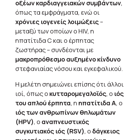
οξέων καρδιαγγειακών συμβάντων
,
όπως τα εμφράγματα, ενώ οι
χρόνιες ιογενείς λοιμώξεις
–
μεταξύ των οποίων ο HIV, η
ηπατίτιδα C και ο έρπητας
ζωστήρας – συνδέονται με
μακροπρόθεσμο αυξημένο κίνδυνο
στεφανιαίας νόσου και εγκεφαλικού.
Η μελέτη σημειώνει επίσης ότι άλλοι
ιοί, όπως ο
κυτταρομεγαλοϊός
, ο
ιός
του απλού έρπητα
, η
ηπατίτιδα Α
, ο
ιός των ανθρωπίνων θηλωμάτων
(HPV)
, ο
αναπνευστικός
συγκυτιακός ιός (RSV)
, ο
δάγκειος