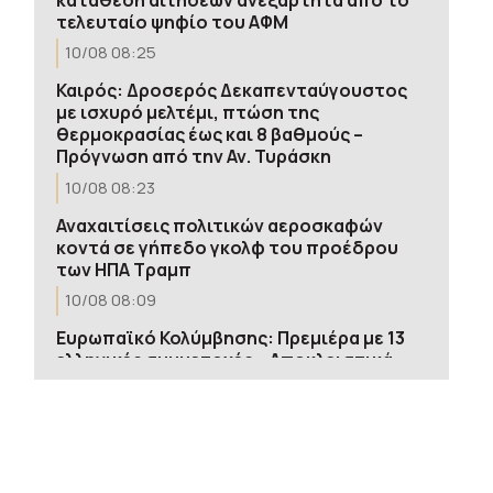
τελευταίο ψηφίο του ΑΦΜ
10/08 08:25
Καιρός: Δροσερός Δεκαπενταύγουστος
με ισχυρό μελτέμι, πτώση της
θερμοκρασίας έως και 8 βαθμούς –
Πρόγνωση από την Αν. Τυράσκη
10/08 08:23
Αναχαιτίσεις πολιτικών αεροσκαφών
κοντά σε γήπεδο γκολφ του προέδρου
των ΗΠΑ Τραμπ
10/08 08:09
Ευρωπαϊκό Κολύμβησης: Πρεμιέρα με 13
ελληνικές συμμετοχές – Αποκλειστικά
στην ΕΡΤ οι προσπάθειες των Ελλήνων
αθλητών
10/08 08:06
Σκιάθος: Καταγγελία 15χρονου για