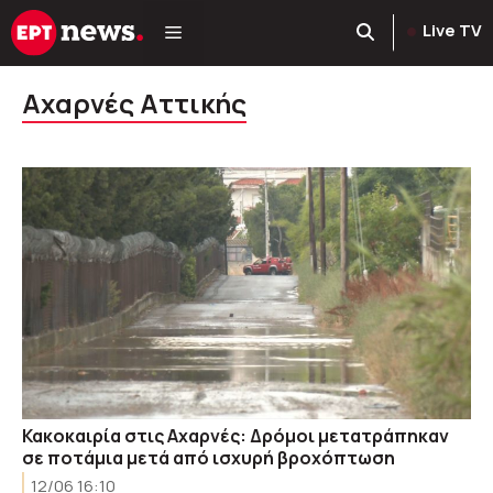
Μετάβαση
Live TV
σε
περιεχόμενο
Αχαρνές Αττικής
Κακοκαιρία στις Αχαρνές: Δρόμοι μετατράπηκαν
σε ποτάμια μετά από ισχυρή βροχόπτωση
12/06 16:10