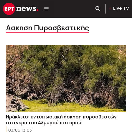
Μετάβαση
Live TV
σε
περιεχόμενο
Ασκηση Πυροσβεστικής
Ηράκλειο: εντυπωσιακή άσκηση πυροσβεστών
στα νερά του Αλμυρού ποταμού
03/06 13:03