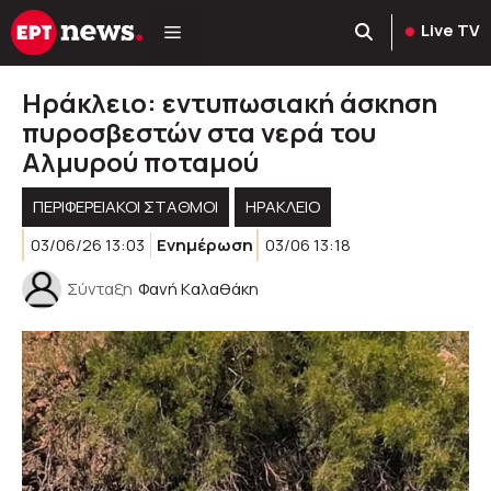
Μετάβαση
Live TV
σε
περιεχόμενο
Ηράκλειο: εντυπωσιακή άσκηση
πυροσβεστών στα νερά του
Αλμυρού ποταμού
ΠΕΡΙΦΕΡΕΙΑΚΟΊ ΣΤΑΘΜΟΊ
ΗΡΑΚΛΕΙΟ
03/06/26 13:03
Ενημέρωση
03/06 13:18
Σύνταξη
Φανή Kαλαθάκη