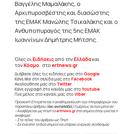
Βαγγέλης Μαμαλάκης, ο
Αρχιπυροσβέστης και διασώστης
της ΕΜΑΚ Μανώλης Τσικαλάκης και ο
Ανθυποπυραγός της 5ης ΕΜΑΚ
Ιωαννίνων Δημήτρης Μήτσης.
Όλες οι
Ειδήσεις
από την
Ελλάδα
και
τον
Κόσμο
, στο
ertnews.gr
Διάβασε όλες τις ειδήσεις μας στο
Google
Κάνε like στη σελίδα μας στο
Facebook
Ακολούθησε μας στο
Twitter
Κάνε εγγραφή στο κανάλι μας στο
Youtube
Γίνε μέλος στο κανάλι μας στο
Viber
Προσοχή! Επιτρέπεται η αναδημοσίευση των πληροφοριών του
παραπάνω άρθρου (
όχι αυτολεξεί
) ή μέρους αυτών μόνο αν:
– Αναφέρεται ως πηγή το
ertnews.gr
στο σημείο όπου γίνεται η
αναφορά.
– Στο τέλος του άρθρου ως Πηγή
– Σε ένα από τα δύο σημεία να υπάρχει ενεργός σύνδεσμος