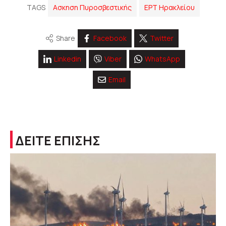
TAGS
Ασκηση Πυροσβεστικής
ΕΡΤ Ηρακλείου
Share
Facebook
Twitter
Linkedin
Viber
WhatsApp
Email
ΔΕΙΤΕ ΕΠΙΣΗΣ