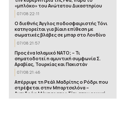
«μπλόκο» του Ανώτατου Δικαστηρίου
07/08 22:11
Ο διεθνής Άγγλος ποδοσφαιριστής Τόνι
κατηγορείται για βίαιη επίθεση με
σωματικές βλάβες σε μπαρ στο Λονδίνο
07/08 21:57
Προς ένα Ισλαμικό ΝΑΤΟ; – Τι
σηματοδοτεί η αμυντική συμφωνία Σ.
Αραβίας, Τουρκίας και Πακιστάν
07/08 21:46
Απέρριψε τη Ρεάλ Μαδρίτης ο Ρόδρι που
στρέφεται στην Μπαρτσελόνα –
Aντιδρά η Μάντσεστερ Σίτι στην αρχική
πρόταση των «μπλαουγκράνα»
07/08 21:41
Νέες κυρώσεις σε βάρος της Ρωσίας
ενέκρινε η Γερουσία των ΗΠΑ