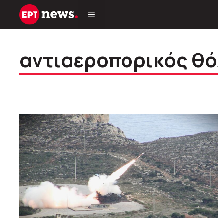
Μετάβαση
σε
περιεχόμενο
αντιαεροπορικός θό