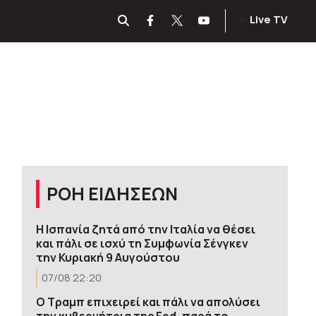
Live TV
ΡΟΗ ΕΙΔΗΣΕΩΝ
H Ισπανία ζητά από την Ιταλία να θέσει
και πάλι σε ισχύ τη Συμφωνία Σένγκεν
την Κυριακή 9 Αυγούστου
07/08 22:20
Ο Τραμπ επιχειρεί και πάλι να απολύσει
την κυβερνήτρια της Fed, παρά το