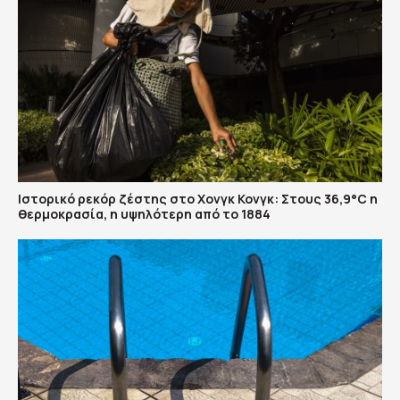
Ιστορικό ρεκόρ ζέστης στο Χονγκ Κονγκ: Στους 36,9°C η
θερμοκρασία, η υψηλότερη από το 1884