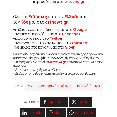
περισσότερα στο
ertecho.gr
Όλες οι
Ειδήσεις
από την
Ελλάδα
και
τον
Κόσμο
, στο
ertnews.gr
Διάβασε όλες τις ειδήσεις μας στο
Google
Κάνε like στη σελίδα μας στο
Facebook
Ακολούθησε μας στο
Twitter
Κάνε εγγραφή στο κανάλι μας στο
Youtube
Γίνε μέλος στο κανάλι μας στο
Viber
Προσοχή! Επιτρέπεται η αναδημοσίευση των πληροφοριών του
παραπάνω άρθρου (
όχι αυτολεξεί
) ή μέρους αυτών μόνο αν:
– Αναφέρεται ως πηγή το
ertnews.gr
στο σημείο όπου γίνεται η
αναφορά.
– Στο τέλος του άρθρου ως Πηγή
– Σε ένα από τα δύο σημεία να υπάρχει ενεργός σύνδεσμος
TAGS
αντιαεροπορικός θόλος
εθνική άμυνα
Share
Facebook
Twitter
Linkedin
Viber
WhatsApp