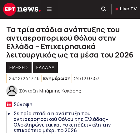
Μετάβαση
Live TV
σε
περιεχόμενο
Τα τρία στάδια ανάπτυξης του
αντιαεροπορικού θόλου στην
Ελλάδα – Επιχειρησιακά
λειτουργικός ως τα μέσα του 2026
ΕΙΔΗΣΕΙΣ
ΕΛΛΑΔΑ
23/12/24 17:16
Ενημέρωση
24/12 07:57
Σύνταξη
Μπάμπης Κοκόσης
Σύνοψη
Σε τρία στάδια η ανάπτυξη του
αντιαεροπορικού θόλου της Ελλάδας -
Ολοκληρώνεται και «σκεπάζει» όλη την
επικράτεια μέχρι το 2026