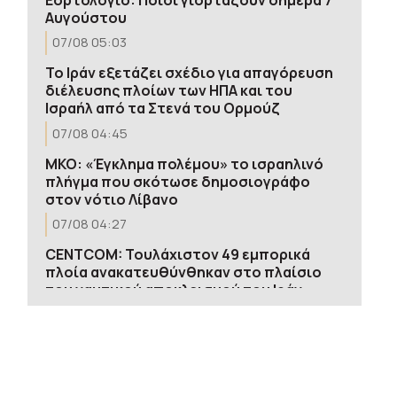
Αυγούστου
07/08 05:03
Το Ιράν εξετάζει σχέδιο για απαγόρευση
διέλευσης πλοίων των ΗΠΑ και του
Ισραήλ από τα Στενά του Ορμούζ
07/08 04:45
ΜΚΟ: «Έγκλημα πολέμου» το ισραηλινό
πλήγμα που σκότωσε δημοσιογράφο
στον νότιο Λίβανο
07/08 04:27
CENTCOM: Τουλάχιστον 49 εμπορικά
πλοία ανακατευθύνθηκαν στο πλαίσιο
του ναυτικού αποκλεισμού του Ιράν
07/08 04:10
Θέουτα: Εκατοντάδες ασυνόδευτα
παιδιά μεταναστών εκτεθειμένα σε
κάθε μορφή κακοποίησης