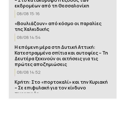
εκδρομέων από τη Θεσσαλονίκη
08/08 15:16
«Βουλιάζουν» από κόσμο οι παραλίες
της Χαλκιδικής
08/08 14:54
Η επόμενη μέρα στη Δυτική Αττική:
Κατεστραμμένα σπίτια και αυτοψίες – Τη
Δευτέρα ξεκινούν οι αιτήσεις για τις
πρώτες αποζημιώσεις
08/08 14:52
Κρήτη: Στο «πορτοκαλί» και την Κυριακή
– Σε επιφυλακή για τον κίνδυνο
πυρκαγιάς
08/08 14:50
Λυκαβηττός: Σε 57χρονη γυναίκα από
την Κυψέλη ανήκει το πτώμα – Από
πτώση ο θάνατος