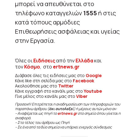
μπορεί να απευθύνεται στο
τηλέφωνο καταγγελιών
1555
ή στις
κατά τόπους αρμόδιες
Επιθεωρήσεις ασφάλειας και υγείας
στην Εργασία.
Όλες οι
Ειδήσεις
από την
Ελλάδα
και
τον
Κόσμο
, στο
ertnews.gr
Διάβασε όλες τις ειδήσεις μας στο
Google
Κάνε like στη σελίδα μας στο
Facebook
Ακολούθησε μας στο
Twitter
Κάνε εγγραφή στο κανάλι μας στο
Youtube
Γίνε μέλος στο κανάλι μας στο
Viber
Προσοχή! Επιτρέπεται η αναδημοσίευση των πληροφοριών του
παραπάνω άρθρου (
όχι αυτολεξεί
) ή μέρους αυτών μόνο αν:
– Αναφέρεται ως πηγή το
ertnews.gr
στο σημείο όπου γίνεται η
αναφορά.
– Στο τέλος του άρθρου ως Πηγή
– Σε ένα από τα δύο σημεία να υπάρχει ενεργός σύνδεσμος