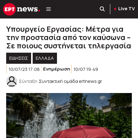
Μετάβαση
Live TV
σε
περιεχόμενο
Υπουργείο Εργασίας: Μέτρα για
την προστασία από τον καύσωνα –
Σε ποιους συστήνεται τηλεργασία
ΕΙΔΗΣΕΙΣ
ΕΛΛΑΔΑ
10/07/23 17:08
Ενημέρωση
10/07 19:49
Σύνταξη
Συντακτική ομάδα ertnews.gr