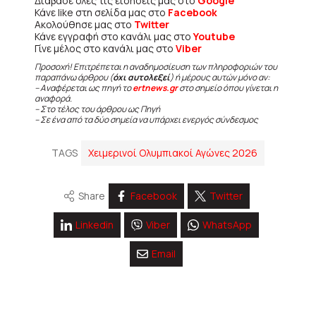
Διάβασε όλες τις ειδήσεις μας στο
Google
Κάνε like στη σελίδα μας στο
Facebook
Ακολούθησε μας στο
Twitter
Κάνε εγγραφή στο κανάλι μας στο
Youtube
Γίνε μέλος στο κανάλι μας στο
Viber
Προσοχή! Επιτρέπεται η αναδημοσίευση των πληροφοριών του
παραπάνω άρθρου (
όχι αυτολεξεί
) ή μέρους αυτών μόνο αν:
– Αναφέρεται ως πηγή το
ertnews.gr
στο σημείο όπου γίνεται η
αναφορά.
– Στο τέλος του άρθρου ως Πηγή
– Σε ένα από τα δύο σημεία να υπάρχει ενεργός σύνδεσμος
TAGS
Χειμερινοί Ολυμπιακοί Αγώνες 2026
Share
Facebook
Twitter
Linkedin
Viber
WhatsApp
Email