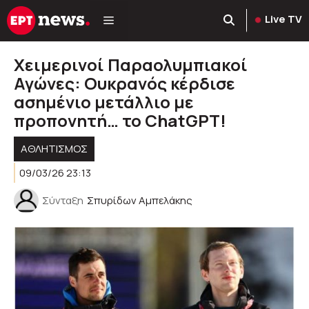
Μετάβαση
Live TV
σε
περιεχόμενο
Xειμερινοί Παραολυμπιακοί
Αγώνες: Ουκρανός κέρδισε
ασημένιο μετάλλιο με
προπονητή… το ChatGPT!
ΑΘΛΗΤΙΣΜΟΣ
09/03/26 23:13
Σύνταξη
Σπυρίδων Αμπελάκης