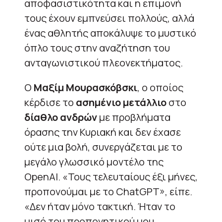
αποφασιστικότητα και η επιμονή
τους έχουν εμπνεύσει πολλούς, αλλά
ένας αθλητής αποκάλυψε το μυστικό
όπλο τους στην αναζήτηση του
ανταγωνιστικού πλεονεκτήματος.
Ο
Mαξίμ Μουρασκόβσκι
, ο οποίος
κέρδισε το
ασημένιο μετάλλιο
στο
δίαθλο ανδρών
με προβλήματα
όρασης την Κυριακή και δεν έχασε
ούτε μια βολή, συνεργάζεται με το
μεγάλο γλωσσικό μοντέλο της
OpenAI. «Τους τελευταίους έξι μήνες,
προπονούμαι με το ChatGPT», είπε.
«Δεν ήταν μόνο τακτική. Ήταν το
μισό του προπονητικού μου