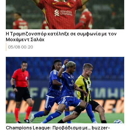
Η Τραμπζονσπόρ κατέληξε σε συμφωνία με τον
Μοχάμεντ Σαλάχ
05/08 00:20
Champions League: Προβάδισμα με… buzzer-