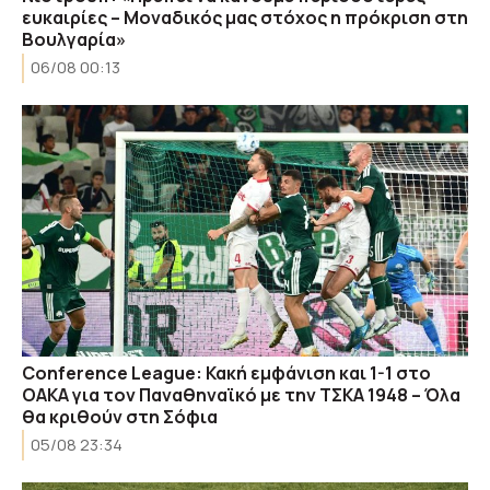
ευκαιρίες – Μοναδικός μας στόχος η πρόκριση στη
Βουλγαρία»
06/08 00:13
Conference League: Κακή εμφάνιση και 1-1 στο
ΟΑΚΑ για τον Παναθηναϊκό με την ΤΣΚΑ 1948 – Όλα
θα κριθούν στη Σόφια
05/08 23:34