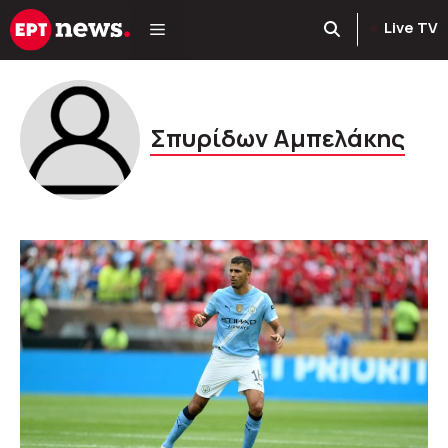
Μετάβαση
Live TV
σε
περιεχόμενο
Σπυρίδων Αμπελάκης