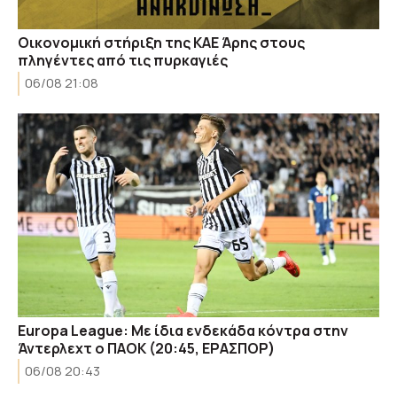
Οικονομική στήριξη της ΚΑΕ Άρης στους
πληγέντες από τις πυρκαγιές
06/08 21:08
Europa League: Με ίδια ενδεκάδα κόντρα στην
Άντερλεχτ ο ΠΑΟΚ (20:45, EΡΑΣΠΟΡ)
06/08 20:43