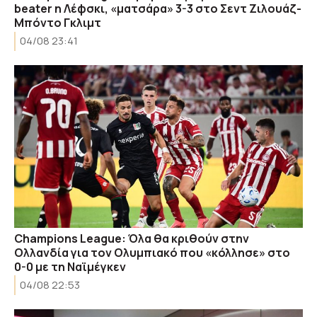
beater η Λέφσκι, «ματσάρα» 3-3 στο Σεντ Ζιλουάζ-
Μπόντο Γκλιμτ
04/08 23:41
Champions League: Όλα θα κριθούν στην
Ολλανδία για τον Ολυμπιακό που «κόλλησε» στο
0-0 με τη Ναϊμέγκεν
04/08 22:53