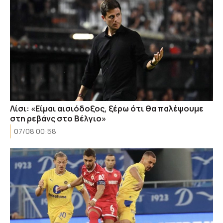
Λίσι: «Είμαι αισιόδοξος, ξέρω ότι θα παλέψουμε
στη ρεβάνς στο Βέλγιο»
07/08 00:58