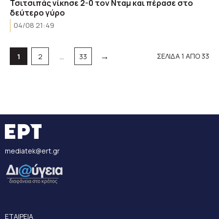
Τσιτσιπάς νίκησε 2-0 τον Νταμ και πέρασε στο
δεύτερο γύρο
04/08 21:49
→
Σελίδα
Σελίδα
Σελίδα
ΣΕΛΙΔΑ 1 ΑΠΟ 33
1
2
…
33
mediatek@ert.gr
ΕΤΑΙΡΕΙΑ