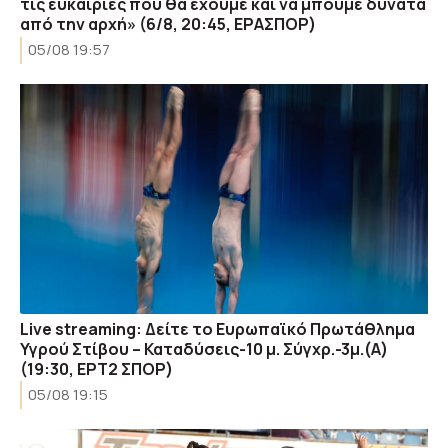
τις ευκαιρίες που θα έχουμε και να μπούμε δυνατά
από την αρχή» (6/8, 20:45, EΡΑΣΠΟΡ)
05/08 19:57
Live streaming: Δείτε το Ευρωπαϊκό Πρωτάθλημα
Υγρού Στίβου – Καταδύσεις-10 μ. Σύγχρ.-3μ.(Α)
(19:30, ΕΡΤ2 ΣΠΟΡ)
05/08 19:15