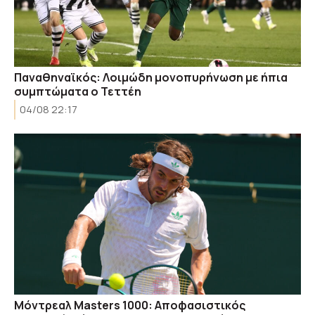
Παναθηναϊκός: Λοιμώδη μονοπυρήνωση με ήπια
συμπτώματα ο Τεττέη
04/08 22:17
Μόντρεαλ Masters 1000: Αποφασιστικός