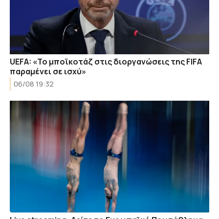
UEFA: «Το μποϊκοτάζ στις διοργανώσεις της FIFA
παραμένει σε ισχύ»
06/08 19:32