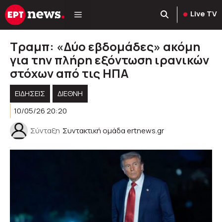
Μετάβαση
Live TV
σε
περιεχόμενο
Τραμπ: «Δύο εβδομάδες» ακόμη
για την πλήρη εξόντωση ιρανικών
στόχων από τις ΗΠΑ
ΕΙΔΗΣΕΙΣ
ΔΙΕΘΝΗ
10/05/26 20:20
Σύνταξη
Συντακτική ομάδα ertnews.gr