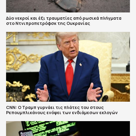
Δύο νεκροί και έξι τραυματίες από ρωσικά πλήγματα
στο Ντνιπροπετρόφσκ της Ουκρανίας
CNN: Ο Τραμπ γυρνάει τις πλάτες του στους
Ρεπουμπλικάνους ενόψει των ενδιάμεσων εκλογών