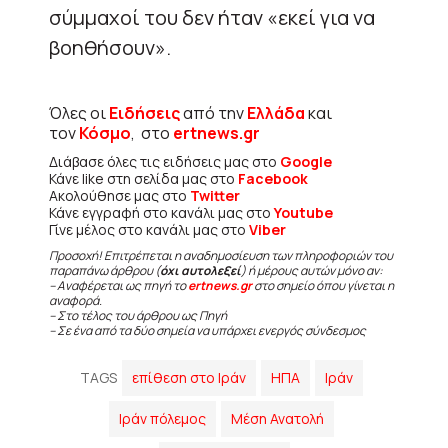
σύμμαχοί του δεν ήταν «εκεί για να
βοηθήσουν».
Όλες οι
Ειδήσεις
από την
Ελλάδα
και
τον
Κόσμο
, στο
ertnews.gr
Διάβασε όλες τις ειδήσεις μας στο
Google
Κάνε like στη σελίδα μας στο
Facebook
Ακολούθησε μας στο
Twitter
Κάνε εγγραφή στο κανάλι μας στο
Youtube
Γίνε μέλος στο κανάλι μας στο
Viber
Προσοχή! Επιτρέπεται η αναδημοσίευση των πληροφοριών του
παραπάνω άρθρου (
όχι αυτολεξεί
) ή μέρους αυτών μόνο αν:
– Αναφέρεται ως πηγή το
ertnews.gr
στο σημείο όπου γίνεται η
αναφορά.
– Στο τέλος του άρθρου ως Πηγή
– Σε ένα από τα δύο σημεία να υπάρχει ενεργός σύνδεσμος
TAGS
επίθεση στο Ιράν
ΗΠΑ
Ιράν
Ιράν πόλεμος
Μέση Ανατολή