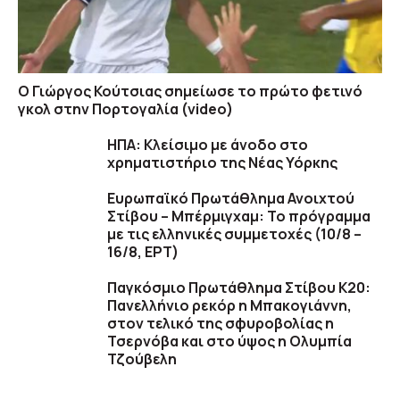
Ο Γιώργος Κούτσιας σημείωσε το πρώτο φετινό
γκολ στην Πορτογαλία (video)
ΗΠΑ: Κλείσιμο με άνοδο στο
χρηματιστήριο της Νέας Υόρκης
Ευρωπαϊκό Πρωτάθλημα Ανοιχτού
Στίβου – Μπέρμιγχαμ: Το πρόγραμμα
με τις ελληνικές συμμετοχές (10/8 –
16/8, ΕΡΤ)
Παγκόσμιο Πρωτάθλημα Στίβου Κ20:
Πανελλήνιο ρεκόρ η Μπακογιάννη,
στον τελικό της σφυροβολίας η
Τσερνόβα και στο ύψος η Ολυμπία
Τζούβελη