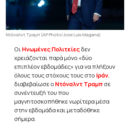
Ντόναλντ Τραμπ (AP Photo/Jose Luis Magana)
Οι
Ηνωμένες Πολιτείες
δεν
χρειάζονται παρά μόνο «δύο
επιπλέον εβδομάδες» για να πλήξουν
όλους τους στόχους τους στο
Ιράν
,
διαβεβαίωσε ο
Ντόναλντ Τραμπ
σε
συνέντευξή του που
μαγνητοσκοπήθηκε νωρίτερα μέσα
στην εβδομάδα και μεταδόθηκε
σήμερα.