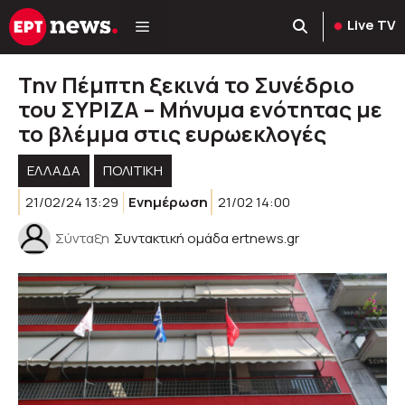
Μετάβαση
Live TV
σε
περιεχόμενο
Την Πέμπτη ξεκινά το Συνέδριο
του ΣΥΡΙΖΑ – Μήνυμα ενότητας με
το βλέμμα στις ευρωεκλογές
ΕΛΛΑΔΑ
ΠΟΛΙΤΙΚΉ
21/02/24 13:29
Ενημέρωση
21/02 14:00
Σύνταξη
Συντακτική ομάδα ertnews.gr