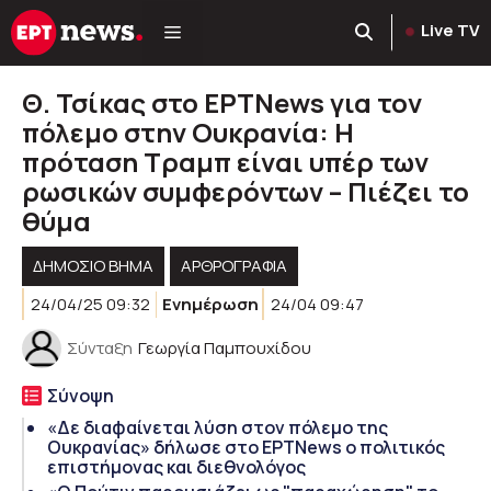
Μετάβαση
Live TV
σε
περιεχόμενο
Θ. Τσίκας στο ΕΡΤΝews για τον
πόλεμο στην Ουκρανία: Η
πρόταση Τραμπ είναι υπέρ των
ρωσικών συμφερόντων – Πιέζει το
θύμα
ΔΗΜΟΣΙΟ ΒΗΜΑ
ΑΡΘΡΟΓΡΑΦΊΑ
24/04/25 09:32
Ενημέρωση
24/04 09:47
Σύνταξη
Γεωργία Παμπουχίδου
Σύνοψη
«Δε διαφαίνεται λύση στον πόλεμο της
Ουκρανίας» δήλωσε στο ΕΡΤΝews o πολιτικός
επιστήμονας και διεθνολόγος