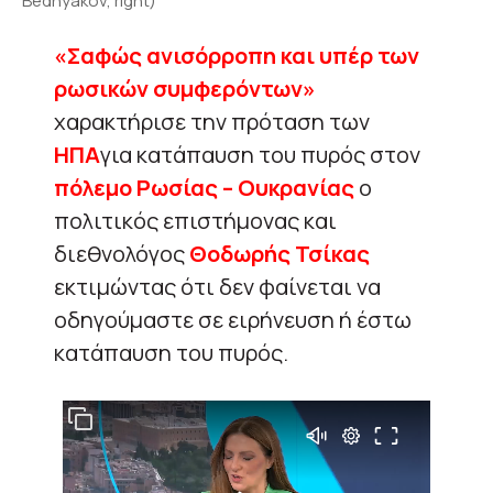
Bednyakov, right)
«Σαφώς ανισόρροπη και υπέρ των
ρωσικών συμφερόντων»
χαρακτήρισε την πρόταση των
ΗΠΑ
για κατάπαυση του πυρός στον
πόλεμο Ρωσίας – Ουκρανίας
ο
πολιτικός επιστήμονας και
διεθνολόγος
Θοδωρής Τσίκας
εκτιμώντας ότι δεν φαίνεται να
οδηγούμαστε σε ειρήνευση ή έστω
κατάπαυση του πυρός.