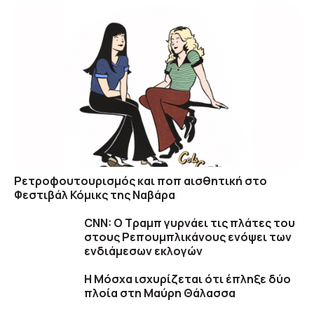
Ρετροφουτουρισμός και ποπ αισθητική στο
Φεστιβάλ Κόμικς της Ναβάρα
CNN: Ο Τραμπ γυρνάει τις πλάτες του
στους Ρεπουμπλικάνους ενόψει των
ενδιάμεσων εκλογών
Η Μόσχα ισχυρίζεται ότι έπληξε δύο
πλοία στη Μαύρη Θάλασσα