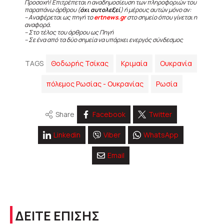
Προσοχή! Επιτρέπεται η αναδημοσίευση των πληροφοριών του
παραπάνω άρθρου (
όχι αυτολεξεί
) ή μέρους αυτών μόνο αν:
– Αναφέρεται ως πηγή το
ertnews.gr
στο σημείο όπου γίνεται η
αναφορά.
– Στο τέλος του άρθρου ως Πηγή
– Σε ένα από τα δύο σημεία να υπάρχει ενεργός σύνδεσμος
TAGS
Θοδωρής Τσίκας
Κριμαία
Ουκρανία
πόλεμος Ρωσίας - Ουκρανίας
Ρωσία
Share
Facebook
Twitter
Linkedin
Viber
WhatsApp
Email
ΔΕΙΤΕ ΕΠΙΣΗΣ