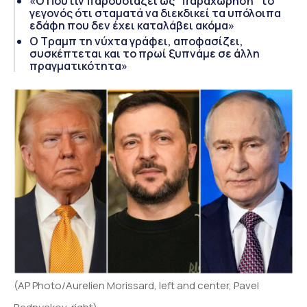
«Ο Πούτιν παρουσιάζει ως "παραχώρηση" το
γεγονός ότι σταματά να διεκδικεί τα υπόλοιπα
εδάφη που δεν έχει καταλάβει ακόμα»
Ο Τραμπ τη νύχτα γράφει, αποφασίζει,
συσκέπτεται και το πρωί ξυπνάμε σε άλλη
πραγματικότητα»
(AP Photo/Aurelien Morissard, left and center, Pavel