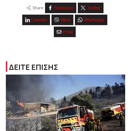
Share
Facebook
Twitter
Linkedin
Viber
WhatsApp
Email
ΔΕΙΤΕ ΕΠΙΣΗΣ