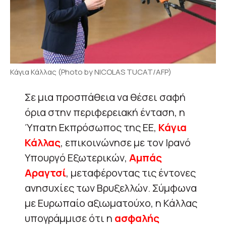
Κάγια Κάλλας (Photo by NICOLAS TUCAT/AFP)
Σε μια προσπάθεια να θέσει σαφή
όρια στην περιφερειακή ένταση, η
Ύπατη Εκπρόσωπος της ΕΕ,
Κάγια
Κάλλας
, επικοινώνησε με τον Ιρανό
Υπουργό Εξωτερικών,
Αμπάς
Αραγτσί
, μεταφέροντας τις έντονες
ανησυχίες των Βρυξελλών. Σύμφωνα
με Ευρωπαίο αξιωματούχο, η Κάλλας
υπογράμμισε ότι η
ασφαλής