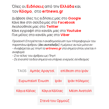
Όλες οι
Ειδήσεις
από την
Ελλάδα
και
τον
Κόσμο
, στο
ertnews.gr
Διάβασε όλες τις ειδήσεις μας στο
Google
Κάνε like στη σελίδα μας στο
Facebook
Ακολούθησε μας στο
Twitter
Κάνε εγγραφή στο κανάλι μας στο
Youtube
Γίνε μέλος στο κανάλι μας στο
Viber
Προσοχή! Επιτρέπεται η αναδημοσίευση των πληροφοριών του
παραπάνω άρθρου (
όχι αυτολεξεί
) ή μέρους αυτών μόνο αν:
– Αναφέρεται ως πηγή το
ertnews.gr
στο σημείο όπου γίνεται η
αναφορά.
– Στο τέλος του άρθρου ως Πηγή
– Σε ένα από τα δύο σημεία να υπάρχει ενεργός σύνδεσμος
TAGS
Αμπάς Αραγτσί
επίθεση στο Ιράν
Ευρωπαϊκή Ένωση
Ιράν
Ιράν πόλεμος
Κάγια Κάλας
Κάγια Κάλλας
Μέση Ανατολή
Στενά του Ορμούζ