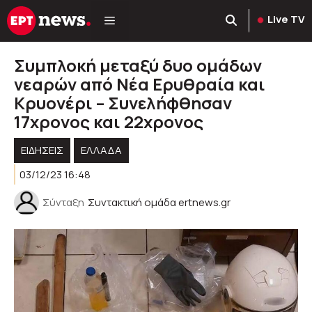
Μετάβαση
Live TV
σε
περιεχόμενο
Συμπλοκή μεταξύ δυο ομάδων
νεαρών από Νέα Ερυθραία και
Κρυονέρι – Συνελήφθησαν
17χρονος και 22χρονος
ΕΙΔΗΣΕΙΣ
ΕΛΛΑΔΑ
03/12/23 16:48
Σύνταξη
Συντακτική ομάδα ertnews.gr