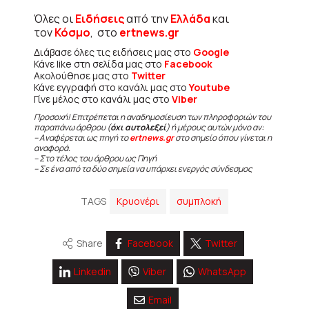
Όλες οι
Ειδήσεις
από την
Ελλάδα
και
τον
Κόσμο
, στο
ertnews.gr
Διάβασε όλες τις ειδήσεις μας στο
Google
Κάνε like στη σελίδα μας στο
Facebook
Ακολούθησε μας στο
Twitter
Κάνε εγγραφή στο κανάλι μας στο
Youtube
Γίνε μέλος στο κανάλι μας στο
Viber
Προσοχή! Επιτρέπεται η αναδημοσίευση των πληροφοριών του
παραπάνω άρθρου (
όχι αυτολεξεί
) ή μέρους αυτών μόνο αν:
– Αναφέρεται ως πηγή το
ertnews.gr
στο σημείο όπου γίνεται η
αναφορά.
– Στο τέλος του άρθρου ως Πηγή
– Σε ένα από τα δύο σημεία να υπάρχει ενεργός σύνδεσμος
TAGS
Κρυονέρι
συμπλοκή
Share
Facebook
Twitter
Linkedin
Viber
WhatsApp
Email