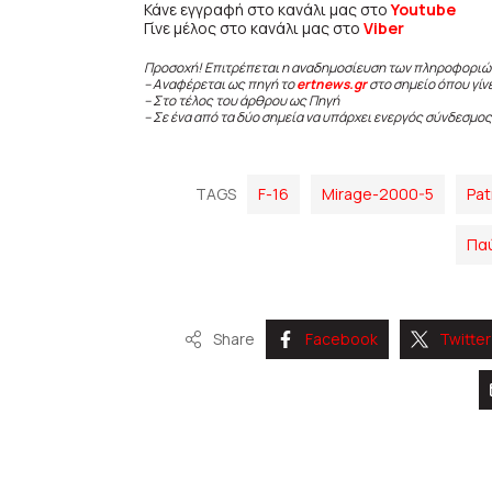
Κάνε εγγραφή στο κανάλι μας στο
Youtube
Γίνε μέλος στο κανάλι μας στο
Viber
Προσοχή! Επιτρέπεται η αναδημοσίευση των πληροφοριώ
– Αναφέρεται ως πηγή το
ertnews.gr
στο σημείο όπου γίν
– Στο τέλος του άρθρου ως Πηγή
– Σε ένα από τα δύο σημεία να υπάρχει ενεργός σύνδεσμος
TAGS
F-16
Mirage-2000-5
Pat
Πα
Share
Facebook
Twitter