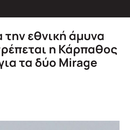
α την εθνική άμυνα
τρέπεται η Κάρπαθος
για τα δύο Mirage