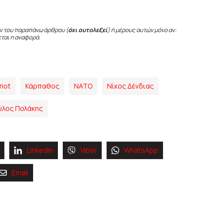
ν του παραπάνω άρθρου (
όχι αυτολεξεί
) ή μέρους αυτών μόνο αν:
εται η αναφορά.
riot
Κάρπαθος
ΝΑΤΟ
Νίκος Δένδιας
ύλος Πολάκης
Linkedin
Viber
WhatsApp
Email