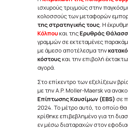
ισχυρούς τριγμούς στην παγκόσμι
κολοσσούς των μεταφορών εμπο
της στρατηγικής τους
. Η έκρυθ
Κόλπου
και της
Ερυθράς Θάλασ
γραμμών σε εκτεταμένες παρακά
με άμεσο αποτέλεσμα την
κατακό
κόστους
και την επιβολή έκτακτ
αγορά.
Στο επίκεντρο των εξελίξεων βρί
με την A.P. Moller-Maersk να ανα
Επίπτωσης Καυσίμων (EBS)
σε π
2024. Το μέτρο αυτό, το οποίο θ
κρίθηκε επιβεβλημένο για τη δια
εν μέσω διαταραχών στον εφοδιασ