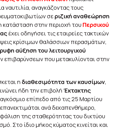
α ναυτιλία, αναγκάζοντας τους
ρευματοκιβωτίων σε
ριζική αναθεώρηση
μη κατάσταση στην περιοχή του
Περσικού
σας
έχει οδηγήσει τις εταιρείες τακτικών
μψεις κρίσιμων θαλάσσιων περασμάτων,
ρυφη αύξηση του λειτουργικού
ων επιβαρύνσεων που μετακυλίονται στην
σκεται η
διαθεσιμότητα των καυσίμων
,
κοινώνει ήδη την επιβολή
Έκτακτης
αγκόσμιο επίπεδο από τις 25 Μαρτίου
α επανεκτιμάται ανά δεκαπενθήμερο,
σφάλιση της σταθερότητας του δικτύου
μό. Στο ίδιο μήκος κύματος κινείται και