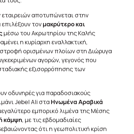
α τους.
 εταιρειών αποτυπώνεται στην
 επιλέξουν τον
μακρύτερο και
ς
μέσω του Ακρωτηρίου της Καλής
ραμένει η κυρίαρχη εναλλακτική,
ιστροφή ορισμένων πλοίων στη Διώρυγα
υγκεκριμένων αγορών, γεγονός που
σταδιακής εξισορρόπησης των
υν οδυνηρές για παραδοσιακούς
μάνι Jebel Ali στα
Ηνωμένα Αραβικά
μεγαλύτερο εμπορικό λιμένα της Μέσης
ή κάμψη
, με τις εβδομαδιαίες
βεβαιώνοντας ότι η γεωπολιτική κρίση