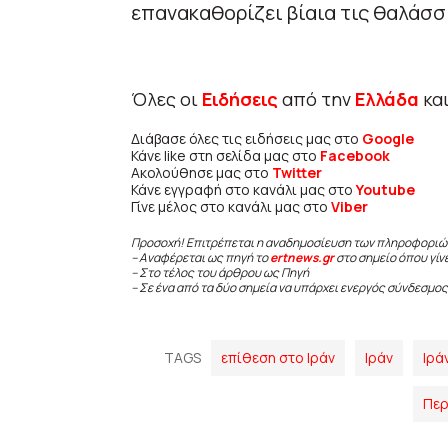
επανακαθορίζει βίαια τις θαλάσσ
Όλες οι
Ειδήσεις
από την
Ελλάδα
κα
Διάβασε όλες τις ειδήσεις μας στο
Google
Κάνε like στη σελίδα μας στο
Facebook
Ακολούθησε μας στο
Twitter
Κάνε εγγραφή στο κανάλι μας στο
Youtube
Γίνε μέλος στο κανάλι μας στο
Viber
Προσοχή! Επιτρέπεται η αναδημοσίευση των πληροφοριώ
– Αναφέρεται ως πηγή το
ertnews.gr
στο σημείο όπου γίν
– Στο τέλος του άρθρου ως Πηγή
– Σε ένα από τα δύο σημεία να υπάρχει ενεργός σύνδεσμος
TAGS
επίθεση στο Ιράν
Ιράν
Ιρά
Περ