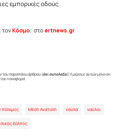
ιες εμπορικές οδούς.
ι τον
Κόσμο
, στο
ertnews.gr
ν του παραπάνω άρθρου (
όχι αυτολεξεί
) ή μέρους αυτών μόνο αν:
εται η αναφορά.
ν πόλεμος
Μέση Ανατολή
ναύλα
ναύλοι
σικός Κόλπος