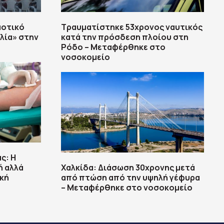
μοτικό
Τραυματίστηκε 53χρονος ναυτικός
λία» στην
κατά την πρόσδεση πλοίου στη
Ρόδο – Μεταφέρθηκε στο
νοσοκομείο
ς: H
ή αλλά
Χαλκίδα: Διάσωση 30χρονης μετά
ική
από πτώση από την υψηλή γέφυρα
– Μεταφέρθηκε στο νοσοκομείο