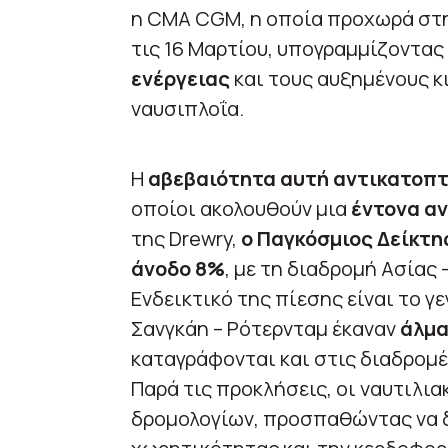
η CMA CGM, η οποία προχωρά στ
τις 16 Μαρτίου, υπογραμμίζοντας
ενέργειας
και τους αυξημένους κ
ναυσιπλοΐα.
Η
αβεβαιότητα αυτή αντικατοπτ
οποίοι ακολουθούν μια
έντονα αν
της Drewry,
ο Παγκόσμιος Δείκτ
άνοδο 8%
, με τη διαδρομή Ασίας 
Ενδεικτικό της πίεσης είναι το γε
Σανγκάη – Ρότερνταμ έκαναν
άλμα
καταγράφονται και στις διαδρομέ
Παρά τις προκλήσεις, οι ναυτιλια
δρομολογίων, προσπαθώντας να δ