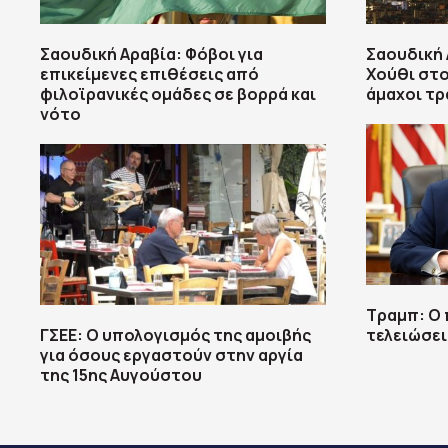
Σαουδική Αραβία: Φόβοι για
Σαουδική 
επικείμενες επιθέσεις από
Χούθι στο
φιλοϊρανικές ομάδες σε βορρά και
άμαχοι τ
νότο
Τραμπ: Ο 
ΓΣΕΕ: Ο υπολογισμός της αμοιβής
τελειώσει
για όσους εργαστούν στην αργία
της 15ης Αυγούστου