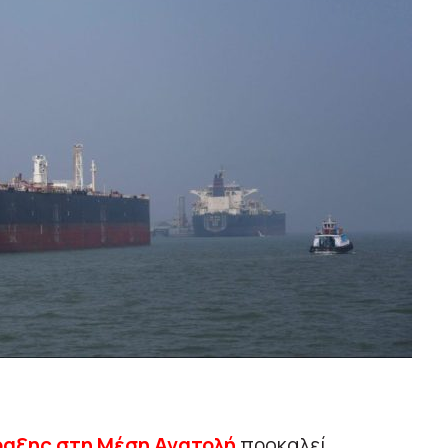
ραξης στη Μέση Ανατολή
προκαλεί