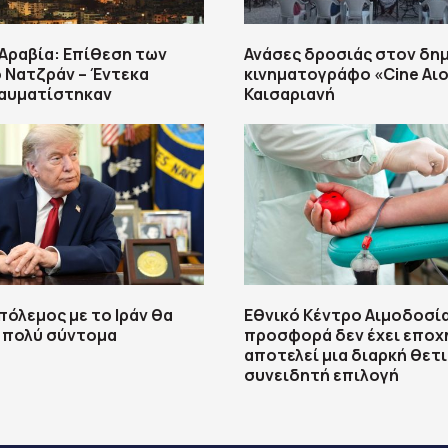
Αραβία: Επίθεση των
Ανάσες δροσιάς στον δη
 Νατζράν – Έντεκα
κινηματογράφο «Cine Αιο
ραυματίστηκαν
Καισαριανή
πόλεμος με το Ιράν θα
Εθνικό Κέντρο Αιμοδοσία
 πολύ σύντομα
προσφορά δεν έχει εποχ
αποτελεί μια διαρκή θετ
συνειδητή επιλογή