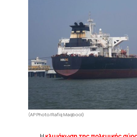
(AP Photo/Rafiq Maqbool)
Η
κλιμάκωση της πολεμικής σύρ