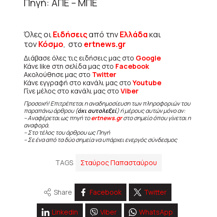
Πηγή: ΑΠΕ – ΜΠΕ
Όλες οι
Ειδήσεις
από την
Ελλάδα
και
τον
Κόσμο
, στο
ertnews.gr
Διάβασε όλες τις ειδήσεις μας στο
Google
Κάνε like στη σελίδα μας στο
Facebook
Ακολούθησε μας στο
Twitter
Κάνε εγγραφή στο κανάλι μας στο
Youtube
Γίνε μέλος στο κανάλι μας στο
Viber
Προσοχή! Επιτρέπεται η αναδημοσίευση των πληροφοριών του
παραπάνω άρθρου (
όχι αυτολεξεί
) ή μέρους αυτών μόνο αν:
– Αναφέρεται ως πηγή το
ertnews.gr
στο σημείο όπου γίνεται η
αναφορά.
– Στο τέλος του άρθρου ως Πηγή
– Σε ένα από τα δύο σημεία να υπάρχει ενεργός σύνδεσμος
TAGS
Σταύρος Παπασταύρου
Share
Facebook
Twitter
Linkedin
Viber
WhatsApp