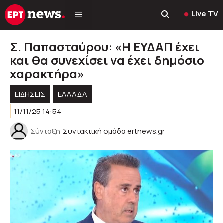
Μετάβαση
Live TV
σε
περιεχόμενο
Σ. Παπασταύρου: «Η ΕΥΔΑΠ έχει
και θα συνεχίσει να έχει δημόσιο
χαρακτήρα»
ΕΙΔΗΣΕΙΣ
ΕΛΛΑΔΑ
11/11/25 14:54
Σύνταξη
Συντακτική ομάδα ertnews.gr