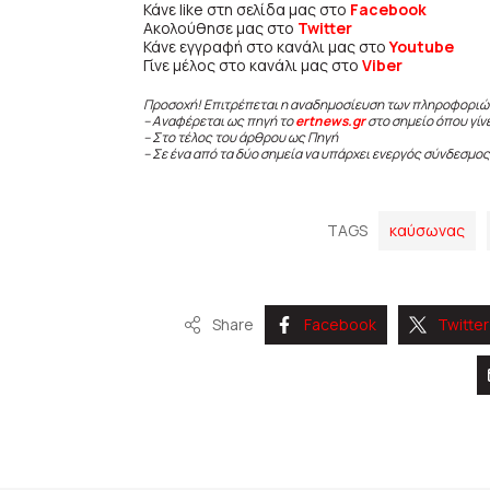
Κάνε like στη σελίδα μας στο
Facebook
Ακολούθησε μας στο
Twitter
Κάνε εγγραφή στο κανάλι μας στο
Youtube
Γίνε μέλος στο κανάλι μας στο
Viber
Προσοχή! Επιτρέπεται η αναδημοσίευση των πληροφοριώ
– Αναφέρεται ως πηγή το
ertnews.gr
στο σημείο όπου γίν
– Στο τέλος του άρθρου ως Πηγή
– Σε ένα από τα δύο σημεία να υπάρχει ενεργός σύνδεσμος
TAGS
καύσωνας
Share
Facebook
Twitter