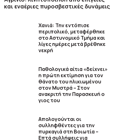
και εναέριες πυροσβεστικές δυνάμεις
Χανιά: Την εντόπισε
περιπολικό, μεταφέρθηκε
στο Αστυνομικό Τμήμα και
λίγες ημέρες μετά βρέθηκε
νεκρή
Παθολογικά αίτια «δείχνει»
η πρώτη εκτίμηση για τον
θάνατο του ηλικιωμένου
στον Μυστρά – Στον
ανακριτή την Παρασκευή ο
γιος του
Απολογούνται οι
συλληφθέντες για την
πυρκαγιά στη Βοιωτία –
Επτά συλλήψεις για