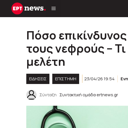
Μετάβαση
σε
περιεχόμενο
Πόσο επικίνδυνος 
τους νεφρούς – Τ
μελέτη
ΕΙΔΗΣΕΙΣ
ΕΠΙΣΤΗΜΗ
23/04/26 19:54
Εν
Σύνταξη
Συντακτική ομάδα ertnews.gr