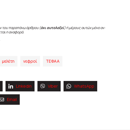
ν του παραπάνω άρθρου (
όχι αυτολεξεί
) ή μέρους αυτών μόνο αν:
εται η αναφορά.
μελέτη
νεφροί
ΤΕΦΑΑ
Linkedin
Viber
WhatsApp
Email