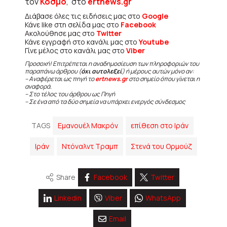
τον
Κόσμο
, στο
ertnews.gr
Διάβασε όλες τις ειδήσεις μας στο
Google
Κάνε like στη σελίδα μας στο
Facebook
Ακολούθησε μας στο
Twitter
Κάνε εγγραφή στο κανάλι μας στο
Youtube
Γίνε μέλος στο κανάλι μας στο
Viber
Προσοχή! Επιτρέπεται η αναδημοσίευση των πληροφοριών του
παραπάνω άρθρου (
όχι αυτολεξεί
) ή μέρους αυτών μόνο αν:
– Αναφέρεται ως πηγή το
ertnews.gr
στο σημείο όπου γίνεται η
αναφορά.
– Στο τέλος του άρθρου ως Πηγή
– Σε ένα από τα δύο σημεία να υπάρχει ενεργός σύνδεσμος
TAGS
Εμανουέλ Μακρόν
επίθεση στο Ιράν
Ιράν
Ντόναλντ Τραμπ
Στενά του Ορμούζ
Share
Facebook
Twitter
Linkedin
Viber
WhatsApp
Email