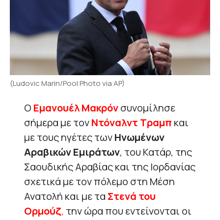
(Ludovic Marin/Pool Photo via AP)
Ο
Εμανουέλ Μακρόν
συνομίλησε
σήμερα με τον
Ντόναλντ Τραμπ
και
με τους ηγέτες των
Ηνωμένων
Αραβικών Εμιράτων
, του Κατάρ, της
Σαουδικής Αραβίας και της Ιορδανίας
σχετικά με τον πόλεμο στη Μέση
Ανατολή και με τα
Στενά του
Ορμούζ
,
την ώρα που εντείνονται οι