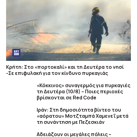
Κρήτη: Στο «πορτοκαλί» και τη Δευτέρα το νησί
-Σε επιφυλακή για τον κίνδυνο πυρκαγιάς
«Κόκκινος» συναγερμός για πυρκαγιές
τη Δευτέρα (10/8) – Ποιες περιοχές
βρίσκονται σε Red Code
Ιράν: Στη δημοσιότητα βίντεο του
«αόρατου» Μοτζταμπά Χαμενεΐ μετά
τη συνάντηση με Πεζεσκιάν
Αδειάζουν οι μεγάλες πόλεις –