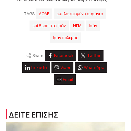
TAGS
ΔΟΑΕ
εμπλουτισμένο ουράνιο
επίθεση στο Ιράν
ΗΠΑ
Ιράν
Ιράν πόλεμος
Share
Facebook
Twitter
Linkedin
Viber
WhatsApp
Email
ΔΕΙΤΕ ΕΠΙΣΗΣ