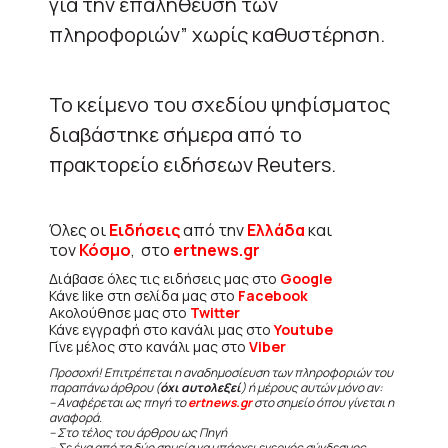
για την επαλήθευση των
πληροφοριών” χωρίς καθυστέρηση.
Το κείμενο του σχεδίου ψηφίσματος
διαβάστηκε σήμερα από το
πρακτορείο ειδήσεων Reuters.
Όλες οι
Ειδήσεις
από την
Ελλάδα
και
τον
Κόσμο
, στο
ertnews.gr
Διάβασε όλες τις ειδήσεις μας στο
Google
Κάνε like στη σελίδα μας στο
Facebook
Ακολούθησε μας στο
Twitter
Κάνε εγγραφή στο κανάλι μας στο
Youtube
Γίνε μέλος στο κανάλι μας στο
Viber
Προσοχή! Επιτρέπεται η αναδημοσίευση των πληροφοριών του
παραπάνω άρθρου (
όχι αυτολεξεί
) ή μέρους αυτών μόνο αν:
– Αναφέρεται ως πηγή το
ertnews.gr
στο σημείο όπου γίνεται η
αναφορά.
– Στο τέλος του άρθρου ως Πηγή
– Σε ένα από τα δύο σημεία να υπάρχει ενεργός σύνδεσμος