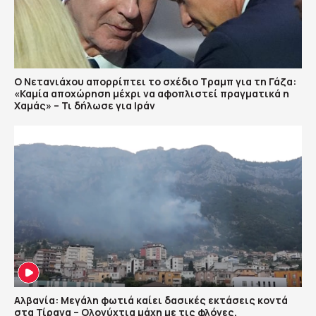
Ο Νετανιάχου απορρίπτει το σχέδιο Τραμπ για τη Γάζα:
«Καμία αποχώρηση μέχρι να αφοπλιστεί πραγματικά η
Χαμάς» – Τι δήλωσε για Ιράν
Αλβανία: Μεγάλη φωτιά καίει δασικές εκτάσεις κοντά
στα Τίρανα – Ολονύχτια μάχη με τις φλόγες,