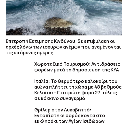
Επιτροπή Εκτίμησης Κινδύνου: Σε επιφυλακή οι
αρχές λόγω των ισχυρών ανέμων που αναμένονται
τις επόμενες ημέρες
Χωροταξικό Τουρισμού: Αντιδράσεις
φορέων μετά τη δημοσίευση της ΚΥΑ
Ιταλία: Το θερμότερο καλοκαίρι του
αιώνα πλήττει τη χώρα με 48 βαθμούς
Κελσίου – Για πρώτη φορά 27 πόλεις
σε κόκκινο συναγερμό
Θρίλερ στον Λυκαβηττό:
Εντοπίστηκε σορός κοντά στο
εκκλησάκι των Αγίων Ισιδώρων