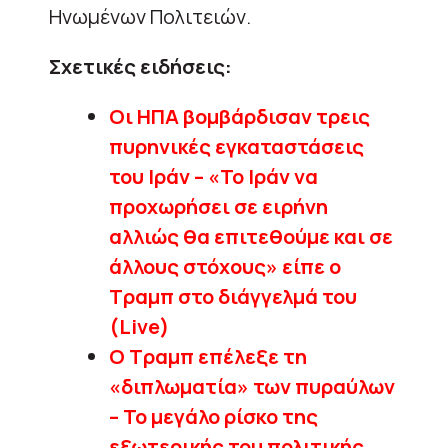
Ηνωμένων Πολιτειών.
Σχετικές ειδήσεις:
Οι ΗΠΑ βομβάρδισαν τρεις
πυρηνικές εγκαταστάσεις
του Ιράν – «Το Ιράν να
προχωρήσει σε ειρήνη
αλλιώς θα επιτεθούμε και σε
άλλους στόχους» είπε ο
Τραμπ στο διάγγελμά του
(Live)
Ο Τραμπ επέλεξε τη
«διπλωματία» των πυραύλων
– Το μεγάλο ρίσκο της
εξωτερικής του πολιτικής