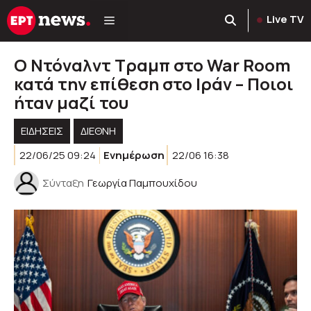
Μετάβαση
Live TV
σε
περιεχόμενο
Ο Ντόναλντ Τραμπ στο War Room
κατά την επίθεση στο Ιράν – Ποιοι
ήταν μαζί του
ΕΙΔΗΣΕΙΣ
ΔΙΕΘΝΗ
22/06/25 09:24
Ενημέρωση
22/06 16:38
Σύνταξη
Γεωργία Παμπουχίδου