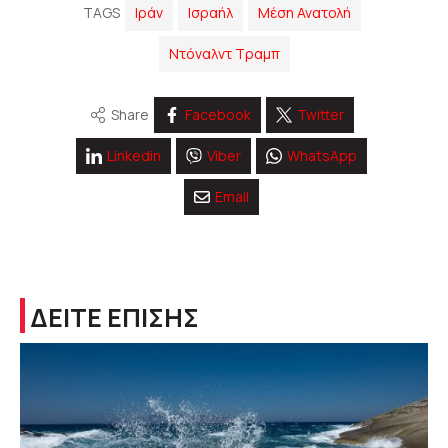
TAGS
Ιράν
Ισραήλ
Μέση Ανατολή
Ντόναλντ Τραμπ
Share
Facebook
Twitter
Linkedin
Viber
WhatsApp
Email
ΔΕΙΤΕ ΕΠΙΣΗΣ