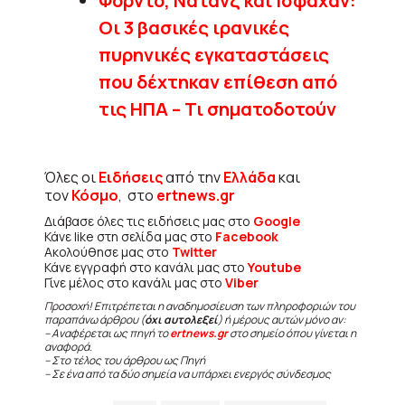
Φορντό, Νατάνζ και Ισφαχάν:
Οι 3 βασικές ιρανικές
πυρηνικές εγκαταστάσεις
που δέχτηκαν επίθεση από
τις ΗΠΑ – Τι σηματοδοτούν
Όλες οι
Ειδήσεις
από την
Ελλάδα
και
τον
Κόσμο
, στο
ertnews.gr
Διάβασε όλες τις ειδήσεις μας στο
Google
Κάνε like στη σελίδα μας στο
Facebook
Ακολούθησε μας στο
Twitter
Κάνε εγγραφή στο κανάλι μας στο
Youtube
Γίνε μέλος στο κανάλι μας στο
Viber
Προσοχή! Επιτρέπεται η αναδημοσίευση των πληροφοριών του
παραπάνω άρθρου (
όχι αυτολεξεί
) ή μέρους αυτών μόνο αν:
– Αναφέρεται ως πηγή το
ertnews.gr
στο σημείο όπου γίνεται η
αναφορά.
– Στο τέλος του άρθρου ως Πηγή
– Σε ένα από τα δύο σημεία να υπάρχει ενεργός σύνδεσμος