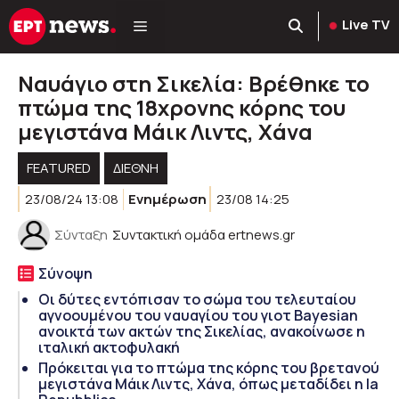
Μετάβαση
Live TV
σε
περιεχόμενο
Ναυάγιο στη Σικελία: Βρέθηκε το
πτώμα της 18χρονης κόρης του
μεγιστάνα Μάικ Λιντς, Χάνα
FEATURED
ΔΙΕΘΝΗ
23/08/24 13:08
Ενημέρωση
23/08 14:25
Σύνταξη
Συντακτική ομάδα ertnews.gr
Σύνοψη
Οι δύτες εντόπισαν το σώμα του τελευταίου
αγνοουμένου του ναυαγίου του γιοτ Bayesian
ανοικτά των ακτών της Σικελίας, ανακοίνωσε η
ιταλική ακτοφυλακή
Πρόκειται για τo πτώμα της κόρης του βρετανού
μεγιστάνα Μάικ Λιντς, Χάνα, όπως μεταδίδει η la