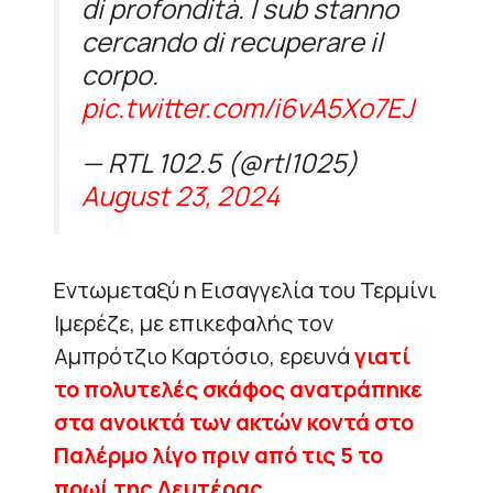
di profondità. I sub stanno
cercando di recuperare il
corpo.
pic.twitter.com/i6vA5Xo7EJ
— RTL 102.5 (@rtl1025)
August 23, 2024
Εντωμεταξύ η Εισαγγελία του Τερμίνι
Ιμερέζε, με επικεφαλής τον
Αμπρότζιο Καρτόσιο, ερευνά
γιατί
το πολυτελές σκάφος ανατράπηκε
στα ανοικτά των ακτών κοντά στο
Παλέρμο λίγο πριν από τις 5 το
πρωί της Δευτέρας
.