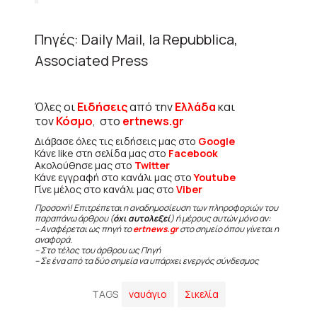
Πηγές: Daily Mail, la Repubblica,
Associated Press
Όλες οι
Ειδήσεις
από την
Ελλάδα
και
τον
Κόσμο
, στο
ertnews.gr
Διάβασε όλες τις ειδήσεις μας στο
Google
Κάνε like στη σελίδα μας στο
Facebook
Ακολούθησε μας στο
Twitter
Κάνε εγγραφή στο κανάλι μας στο
Youtube
Γίνε μέλος στο κανάλι μας στο
Viber
Προσοχή! Επιτρέπεται η αναδημοσίευση των πληροφοριών του
παραπάνω άρθρου (
όχι αυτολεξεί
) ή μέρους αυτών μόνο αν:
– Αναφέρεται ως πηγή το
ertnews.gr
στο σημείο όπου γίνεται η
αναφορά.
– Στο τέλος του άρθρου ως Πηγή
– Σε ένα από τα δύο σημεία να υπάρχει ενεργός σύνδεσμος
TAGS
ναυάγιο
Σικελία