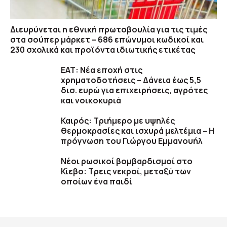
Διευρύνεται η εθνική πρωτοβουλία για τις τιμές
στα σούπερ μάρκετ – 686 επώνυμοι κωδικοί και
230 σχολικά και προϊόντα ιδιωτικής ετικέτας
ΕΑΤ: Νέα εποχή στις
χρηματοδοτήσεις – Δάνεια έως 5,5
δισ. ευρώ για επιχειρήσεις, αγρότες
και νοικοκυριά
Καιρός: Τριήμερο με υψηλές
θερμοκρασίες και ισχυρά μελτέμια – Η
πρόγνωση του Γιώργου Εμμανουήλ
Νέοι ρωσικοί βομβαρδισμοί στο
Κίεβο: Τρεις νεκροί, μεταξύ των
οποίων ένα παιδί