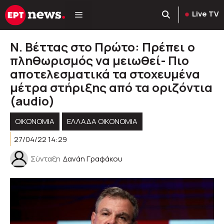
Μετάβαση
Live TV
σε
περιεχόμενο
Ν. Βέττας στο Πρώτο: Πρέπει ο
πληθωρισμός να μειωθεί- Πιο
αποτελεσματικά τα στοχευμένα
μέτρα στήριξης από τα οριζόντια
(audio)
ΟΙΚΟΝΟΜΙΑ
ΕΛΛΆΔΑ ΟΙΚΟΝΟΜΊΑ
27/04/22 14:29
Σύνταξη
Δανάη Γραφάκου