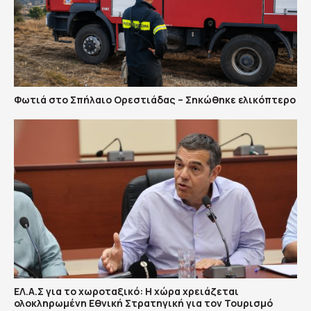
Φωτιά στο Σπήλαιο Ορεστιάδας – Σηκώθηκε ελικόπτερο
ΕΛ.Α.Σ για το χωροταξικό: Η χώρα χρειάζεται
ολοκληρωμένη Εθνική Στρατηγική για τον Τουρισμό