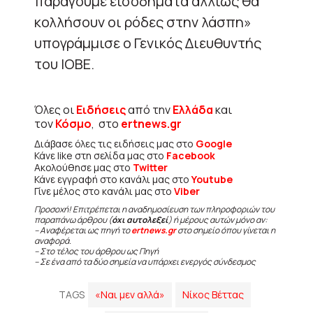
παράγουμε εισοδήματα αλλιώς θα
κολλήσουν οι ρόδες στην λάσπη»
υπογράμμισε ο Γενικός Διευθυντής
του ΙΟΒΕ.
Όλες οι
Ειδήσεις
από την
Ελλάδα
και
τον
Κόσμο
, στο
ertnews.gr
Διάβασε όλες τις ειδήσεις μας στο
Google
Κάνε like στη σελίδα μας στο
Facebook
Ακολούθησε μας στο
Twitter
Κάνε εγγραφή στο κανάλι μας στο
Youtube
Γίνε μέλος στο κανάλι μας στο
Viber
Προσοχή! Επιτρέπεται η αναδημοσίευση των πληροφοριών του
παραπάνω άρθρου (
όχι αυτολεξεί
) ή μέρους αυτών μόνο αν:
– Αναφέρεται ως πηγή το
ertnews.gr
στο σημείο όπου γίνεται η
αναφορά.
– Στο τέλος του άρθρου ως Πηγή
– Σε ένα από τα δύο σημεία να υπάρχει ενεργός σύνδεσμος
TAGS
«Ναι μεν αλλά»
Νίκος Βέττας