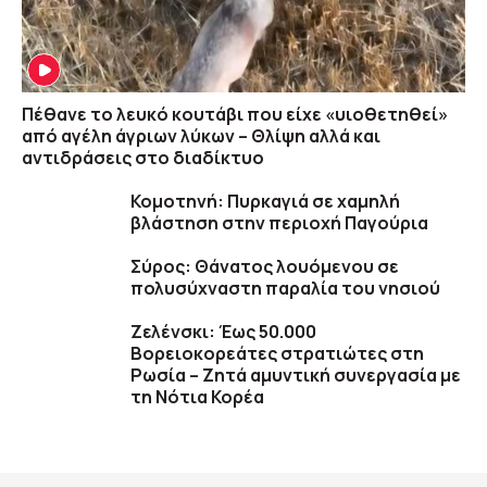
Πέθανε το λευκό κουτάβι που είχε «υιοθετηθεί»
από αγέλη άγριων λύκων – Θλίψη αλλά και
αντιδράσεις στο διαδίκτυο
Κομοτηνή: Πυρκαγιά σε χαμηλή
βλάστηση στην περιοχή Παγούρια
Σύρος: Θάνατος λουόμενου σε
πολυσύχναστη παραλία του νησιού
Ζελένσκι: Έως 50.000
Βορειοκορεάτες στρατιώτες στη
Ρωσία – Ζητά αμυντική συνεργασία με
τη Νότια Κορέα