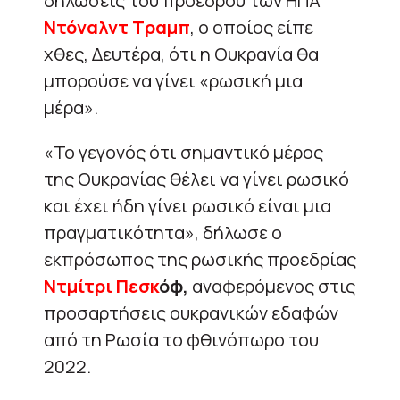
δηλώσεις του προέδρου των ΗΠΑ
Ντόναλντ Tραμπ
, ο οποίος είπε
χθες, Δευτέρα, ότι η Ουκρανία θα
μπορούσε να γίνει «ρωσική μια
μέρα».
«Το γεγονός ότι σημαντικό μέρος
της Ουκρανίας θέλει να γίνει ρωσικό
και έχει ήδη γίνει ρωσικό είναι μια
πραγματικότητα», δήλωσε ο
εκπρόσωπος της ρωσικής προεδρίας
Ντμίτρι Πεσκ
όφ,
αναφερόμενος στις
προσαρτήσεις ουκρανικών εδαφών
από τη Ρωσία το φθινόπωρο του
2022.