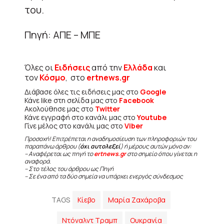
του.
Πηγή: ΑΠΕ – ΜΠΕ
Όλες οι
Ειδήσεις
από την
Ελλάδα
και
τον
Κόσμο
, στο
ertnews.gr
Διάβασε όλες τις ειδήσεις μας στο
Google
Κάνε like στη σελίδα μας στο
Facebook
Ακολούθησε μας στο
Twitter
Κάνε εγγραφή στο κανάλι μας στο
Youtube
Γίνε μέλος στο κανάλι μας στο
Viber
Προσοχή! Επιτρέπεται η αναδημοσίευση των πληροφοριών του
παραπάνω άρθρου (
όχι αυτολεξεί
) ή μέρους αυτών μόνο αν:
– Αναφέρεται ως πηγή το
ertnews.gr
στο σημείο όπου γίνεται η
αναφορά.
– Στο τέλος του άρθρου ως Πηγή
– Σε ένα από τα δύο σημεία να υπάρχει ενεργός σύνδεσμος
TAGS
Κίεβο
Μαρία Ζαχάροβα
Ντόναλντ Τραμπ
Ουκρανία