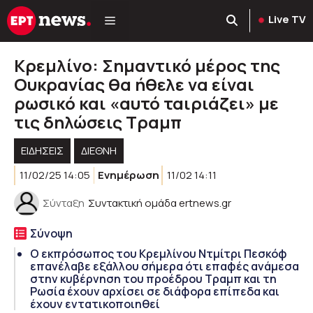
Μετάβαση
Live TV
σε
περιεχόμενο
Kρεμλίνο: Σημαντικό μέρος της
Ουκρανίας θα ήθελε να είναι
ρωσικό και «αυτό ταιριάζει» με
τις δηλώσεις Τραμπ
ΕΙΔΗΣΕΙΣ
ΔΙΕΘΝΗ
11/02/25 14:05
Ενημέρωση
11/02 14:11
Σύνταξη
Συντακτική ομάδα ertnews.gr
Σύνοψη
Ο εκπρόσωπος του Κρεμλίνου Ντμίτρι Πεσκόφ
επανέλαβε εξάλλου σήμερα ότι επαφές ανάμεσα
στην κυβέρνηση του προέδρου Τραμπ και τη
Ρωσία έχουν αρχίσει σε διάφορα επίπεδα και
έχουν εντατικοποιηθεί