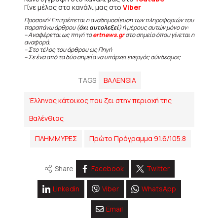
Γίνε μέλος στο κανάλι μας στο
Viber
Προσοχή! Επιτρέπεται η αναδημοσίευση των πληροφοριών του
παραπάνω άρθρου (
όχι αυτολεξεί
) ή μέρους αυτών μόνο αν:
– Αναφέρεται ως πηγή το
ertnews.gr
στο σημείο όπου γίνεται η
αναφορά.
– Στο τέλος του άρθρου ως Πηγή
– Σε ένα από τα δύο σημεία να υπάρχει ενεργός σύνδεσμος
TAGS
ΒΑΛΕΝΘΙΑ
Έλληνας κάτοικος που ζει στην περιοχή της
Βαλένθιας
ΠΛΗΜΜΥΡΕΣ
Πρώτο Πρόγραμμα 91.6/105.8
Share
Facebook
Twitter
Linkedin
Viber
WhatsApp
Email