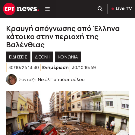
Μετάβαση
Live TV
σε
περιεχόμενο
Κραυγή απόγνωσης από Έλληνα
κάτοικο στην περιοχή της
Βαλένθιας
ΕΙΔΗΣΕΙΣ
ΔΙΕΘΝΗ
ΚΟΙΝΩΝΊΑ
30/10/24 13:30
Ενημέρωση
30/10 16:49
Σύνταξη
Νικόλ Παπαδοπούλου