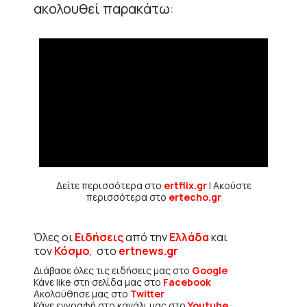
ακολουθεί παρακάτω:
Δείτε περισσότερα στο
ertflix.gr
| Ακούστε
περισσότερα στο
ertecho.gr
Όλες οι
Ειδήσεις
από την
Ελλάδα
και
τον
Κόσμο
, στο
ertnews.gr
Διάβασε όλες τις ειδήσεις μας στο
Google
Κάνε like στη σελίδα μας στο
Facebook
Ακολούθησε μας στο
Twitter
Κάνε εγγραφή στο κανάλι μας στο
Youtube