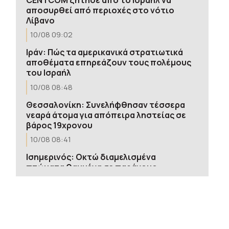
αποσυρθεί από περιοχές στο νότιο
Λίβανο
10/08 09:02
Ιράν: Πώς τα αμερικανικά στρατιωτικά
αποθέματα επηρεάζουν τους πολέμους
του Ισραήλ
10/08 08:48
Θεσσαλονίκη: Συνελήφθησαν τέσσερα
νεαρά άτομα για απόπειρα ληστείας σε
βάρος 19χρονου
10/08 08:41
Ισημερινός: Οκτώ διαμελισμένα
πτώματα θαμμένα σε παράνομο
μεταλλείο
10/08 08:34
Το Φεστιβάλ Κινηματογράφου
Θεσσαλονίκης αποχαιρετά τον Νίκο