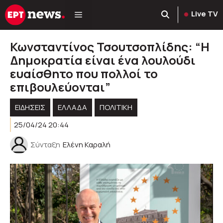
Μετάβαση
Live TV
σε
περιεχόμενο
Κωνσταντίνος Τσουτσοπλίδης: “Η
Δημοκρατία είναι ένα λουλούδι
ευαίσθητο που πολλοί το
επιβουλεύονται”
ΕΙΔΗΣΕΙΣ
ΕΛΛΑΔΑ
ΠΟΛΙΤΙΚΉ
25/04/24 20:44
Σύνταξη
Ελένη Καραλή