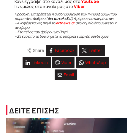
Κάνε εγγραφή στο κανάλι μας στο
Youtube
Γίνε μέλος στο κανάλι μας στο
Viber
Προσοχή! Επιτρέπεται η αναδημοσίευση των πληροφοριών του
παραπάνω άρθρου (
όχι αυτολεξεί
) ή μέρους αυτών μόνο αν:
– Αναφέρεται ως πηγή το
ertnews.gr
στο σημείο όπου γίνεται η
αναφορά.
– Στο τέλος του άρθρου ως Πηγή
– Σε ένα από τα δύο σημεία να υπάρχει ενεργός σύνδεσμος
Share
Facebook
Twitter
Linkedin
Viber
WhatsApp
Email
ΔΕΙΤΕ ΕΠΙΣΗΣ