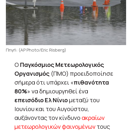
Πηγή: (AP Photo/Eric Risberg)
Ο
Παγκόσμιος Μετεωρολογικός
Οργανισμός
(ΠΜΟ) προειδοποίησε
σήμερα ότι υπάρχει «
πιθανότητα
80%
» να δημιουργηθεί ένα
επεισόδιο Ελ Νίνιο
μεταξύ του
Ιουνίου και του Αυγούστου,
αυξάνοντας τον κίνδυνο
ακραίων
μετεωρολογικών φαινομένων
τους