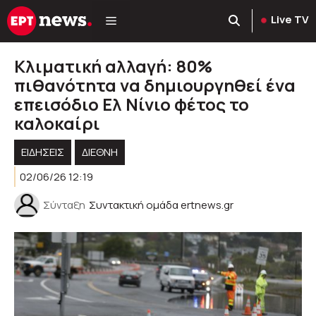
Μετάβαση
Live TV
σε
περιεχόμενο
Κλιματική αλλαγή: 80%
πιθανότητα να δημιουργηθεί ένα
επεισόδιο Ελ Νίνιο φέτος το
καλοκαίρι
ΕΙΔΗΣΕΙΣ
ΔΙΕΘΝΗ
02/06/26 12:19
Σύνταξη
Συντακτική ομάδα ertnews.gr