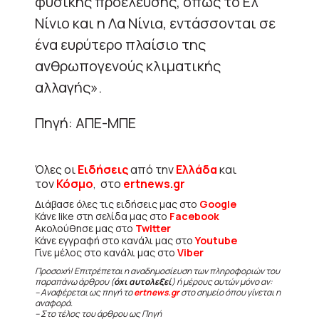
φυσικής προέλευσης, όπως το Ελ
Νίνιο και η Λα Νίνια, εντάσσονται σε
ένα ευρύτερο πλαίσιο της
ανθρωπογενούς κλιματικής
αλλαγής».
Πηγή: ΑΠΕ-ΜΠΕ
Όλες οι
Ειδήσεις
από την
Ελλάδα
και
τον
Κόσμο
, στο
ertnews.gr
Διάβασε όλες τις ειδήσεις μας στο
Google
Κάνε like στη σελίδα μας στο
Facebook
Ακολούθησε μας στο
Twitter
Κάνε εγγραφή στο κανάλι μας στο
Youtube
Γίνε μέλος στο κανάλι μας στο
Viber
Προσοχή! Επιτρέπεται η αναδημοσίευση των πληροφοριών του
παραπάνω άρθρου (
όχι αυτολεξεί
) ή μέρους αυτών μόνο αν:
– Αναφέρεται ως πηγή το
ertnews.gr
στο σημείο όπου γίνεται η
αναφορά.
– Στο τέλος του άρθρου ως Πηγή