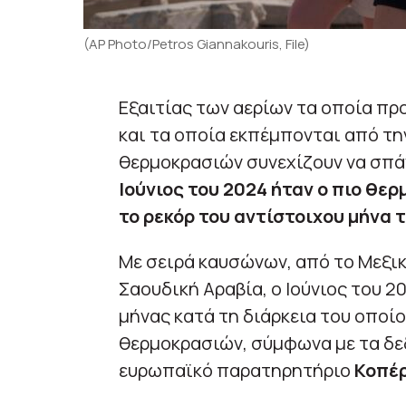
(AP Photo/Petros Giannakouris, File)
Εξαιτίας των αερίων τα οποία πρ
και τα οποία εκπέμπονται από τ
θερμοκρασιών συνεχίζουν να σπάν
Ιούνιος του 2024 ήταν ο πιο θερ
το ρεκόρ του αντίστοιχου μήνα τ
Με σειρά καυσώνων, από το Μεξικ
Σαουδική Αραβία, ο Ιούνιος του 2
μήνας κατά τη διάρκεια του οποί
θερμοκρασιών, σύμφωνα με τα δε
ευρωπαϊκό παρατηρητήριο
Κοπέρ