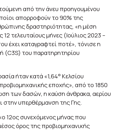
οτούμενη από την άνευ προηγουμένου
ποίοι απορροφούν το 90% της
θρώπινης δραστηριότητας, «η μέση
 12 τελευταίους μήνες (Ιούλιος 2023 –
που έχει καταγραφτεί ποτέ», τόνισε η
γή (C3S) του παρατηρητηρίου
ασία ήταν κατά «1,64° Κελσίου
προβιομηχανικής εποχής», από το 1850
ωση των δασών, η καύση άνθρακα, αερίου
ει στην υπερθέρμανση της Γης.
 «ο 12ος συνεχόμενος μήνας που
 μέσος όρος της προβιομηχανικής