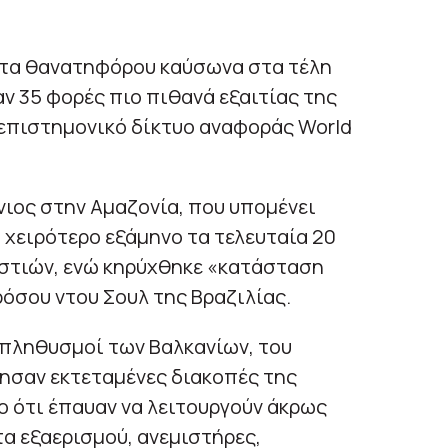
ατα θανατηφόρου καύσωνα στα τέλη
αν 35 φορές πιο πιθανά εξαιτίας της
 επιστημονικό δίκτυο αναφοράς World
νιος στην Αμαζονία, που υπομένει
 χειρότερο εξάμηνο τα τελευταία 20
εστιών, ενώ κηρύχθηκε «κατάσταση
όσου ντου Σουλ της Βραζιλίας.
 πληθυσμοί των Βαλκανίων, του
ησαν εκτεταμένες διακοπές της
 ότι έπαυαν να λειτουργούν άκρως
α εξαερισμού, ανεμιστήρες,