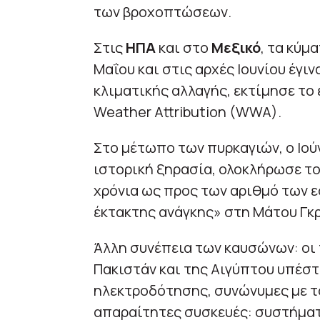
των βροχοπτώσεων.
Στις
ΗΠΑ
και στο
Μεξικό
, τα κύμ
Μαΐου και στις αρχές Ιουνίου έγιν
κλιματικής αλλαγής, εκτίμησε το
Weather Attribution (WWA).
Στο μέτωπο των πυρκαγιών, ο Ιού
ιστορική ξηρασία, ολοκλήρωσε το
χρόνια ως προς των αριθμό των 
έκτακτης ανάγκης» στη Μάτου Γκρ
Άλλη συνέπεια των καυσώνων: οι
Πακιστάν και της Αιγύπτου υπέστ
ηλεκτροδότησης, συνώνυμες με το
απαραίτητες συσκευές: συστήματ