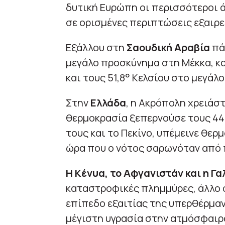
δυτική Ευρώπη οι περισσότεροι 
σε ορισμένες περιπτώσεις εξαιρε
Εξάλλου στη
Σαουδική Αραβία
πά
μεγάλο προσκύνημα στη Μέκκα, κ
και τους 51,8° Κελσίου στο μεγάλο
Στην
Ελλάδα
, η Ακρόπολη χρειάστ
θερμοκρασία ξεπερνούσε τους 44°
τους και το Πεκίνο, υπέμεινε θερ
ώρα που ο νότος σαρωνόταν από 
Η Κένυα, το Αφγανιστάν και η Γα
καταστροφικές πλημμύρες, άλλο φ
επίπεδο εξαιτίας της υπερθέρμαν
μέγιστη υγρασία στην ατμόσφαιρα