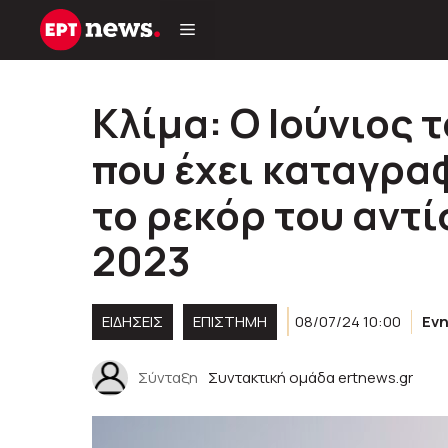
Μετάβαση
σε
περιεχόμενο
Κλίμα: Ο Ιούνιος 
που έχει καταγρα
το ρεκόρ του αντί
2023
ΕΙΔΗΣΕΙΣ
ΕΠΙΣΤΗΜΗ
08/07/24 10:00
Εν
Σύνταξη
Συντακτική ομάδα ertnews.gr