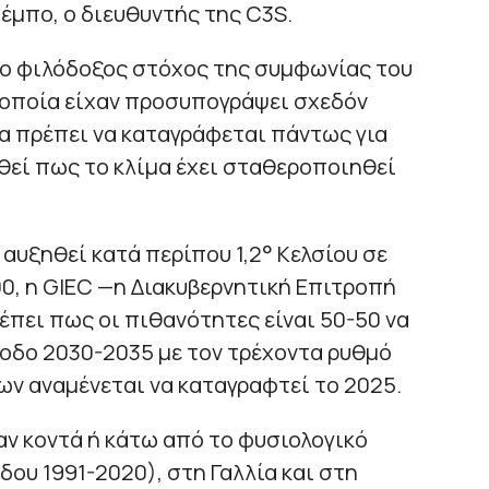
έμπο, ο διευθυντής της C3S.
 πιο φιλόδοξος στόχος της συμφωνίας του
ν οποία είχαν προσυπογράψει σχεδόν
θα πρέπει να καταγράφεται πάντως για
θεί πως το κλίμα έχει σταθεροποιηθεί
αυξηθεί κατά περίπου 1,2° Κελσίου σε
00, η GIEC —η Διακυβερνητική Επιτροπή
έπει πως οι πιθανότητες είναι 50-50 να
ίοδο 2030-2035 με τον τρέχοντα ρυθμό
ν αναμένεται να καταγραφτεί το 2025.
αν κοντά ή κάτω από το φυσιολογικό
δου 1991-2020), στη Γαλλία και στη