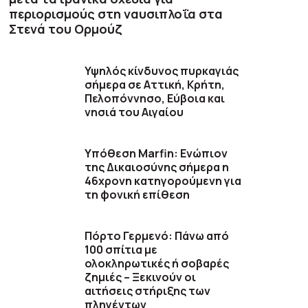
περιορισμούς στη ναυσιπλοΐα στα
Στενά του Ορμούζ
Υψηλός κίνδυνος πυρκαγιάς
σήμερα σε Αττική, Κρήτη,
Πελοπόννησο, Εύβοια και
νησιά του Αιγαίου
Υπόθεση Marfin: Ενώπιον
της Δικαιοσύνης σήμερα η
46χρονη κατηγορούμενη για
τη φονική επίθεση
Πόρτο Γερμενό: Πάνω από
100 σπίτια με
ολοκληρωτικές ή σοβαρές
ζημιές – Ξεκινούν οι
αιτήσεις στήριξης των
πληγέντων