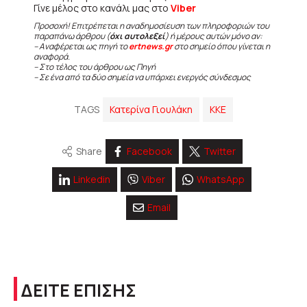
Γίνε μέλος στο κανάλι μας στο
Viber
Προσοχή! Επιτρέπεται η αναδημοσίευση των πληροφοριών του
παραπάνω άρθρου (
όχι αυτολεξεί
) ή μέρους αυτών μόνο αν:
– Αναφέρεται ως πηγή το
ertnews.gr
στο σημείο όπου γίνεται η
αναφορά.
– Στο τέλος του άρθρου ως Πηγή
– Σε ένα από τα δύο σημεία να υπάρχει ενεργός σύνδεσμος
TAGS
Κατερίνα Γιουλάκη
ΚΚΕ
Share
Facebook
Twitter
Linkedin
Viber
WhatsApp
Email
ΔΕΙΤΕ ΕΠΙΣΗΣ