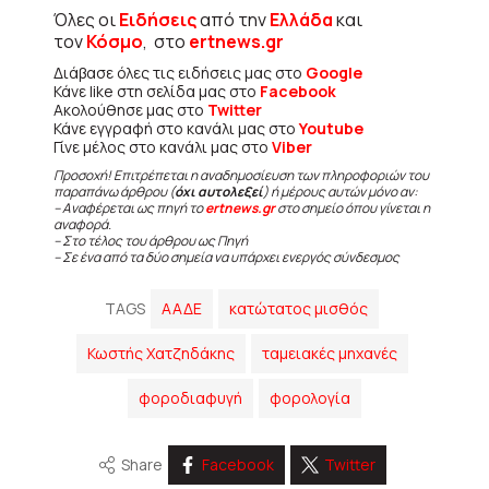
Όλες οι
Ειδήσεις
από την
Ελλάδα
και
τον
Κόσμο
, στο
ertnews.gr
Διάβασε όλες τις ειδήσεις μας στο
Google
Κάνε like στη σελίδα μας στο
Facebook
Ακολούθησε μας στο
Twitter
Κάνε εγγραφή στο κανάλι μας στο
Youtube
Γίνε μέλος στο κανάλι μας στο
Viber
Προσοχή! Επιτρέπεται η αναδημοσίευση των πληροφοριών του
παραπάνω άρθρου (
όχι αυτολεξεί
) ή μέρους αυτών μόνο αν:
– Αναφέρεται ως πηγή το
ertnews.gr
στο σημείο όπου γίνεται η
αναφορά.
– Στο τέλος του άρθρου ως Πηγή
– Σε ένα από τα δύο σημεία να υπάρχει ενεργός σύνδεσμος
TAGS
ΑΑΔΕ
κατώτατος μισθός
Κωστής Χατζηδάκης
ταμειακές μηχανές
φοροδιαφυγή
φορολογία
Share
Facebook
Twitter