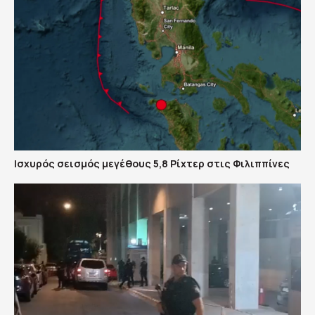
Ισχυρός σεισμός μεγέθους 5,8 Ρίχτερ στις Φιλιππίνες