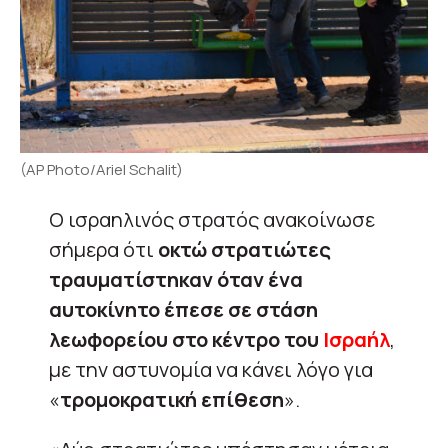
(AP Photo/Ariel Schalit)
Ο ισραηλινός στρατός ανακοίνωσε
σήμερα ότι
οκτώ στρατιώτες
τραυματίστηκαν όταν ένα
αυτοκίνητο έπεσε σε στάση
λεωφορείου στο κέντρο του
Ισραήλ
,
με την αστυνομία να κάνει λόγο για
«
τρομοκρατική επίθεση
».