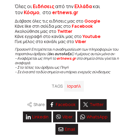
Όλες οι
Ειδήσεις
από την
Ελλάδα
και
τον
Κόσμο
, στο
ertnews.gr
Διάβασε όλες τις ειδήσεις μας στο
Google
Κάνε like στη σελίδα μας στο
Facebook
Ακολούθησε μας στο
Twitter
Κάνε εγγραφή στο κανάλι μας στο
Youtube
Γίνε μέλος στο κανάλι μας στο
Viber
Προσοχή! Επιτρέπεται η αναδημοσίευση των πληροφοριών του
παραπάνω άρθρου (
όχι αυτολεξεί
) ή μέρους αυτών μόνο αν:
– Αναφέρεται ως πηγή το
ertnews.gr
στο σημείο όπου γίνεται η
αναφορά.
– Στο τέλος του άρθρου ως Πηγή
– Σε ένα από τα δύο σημεία να υπάρχει ενεργός σύνδεσμος
TAGS
Ισραήλ
Share
Facebook
Twitter
Linkedin
Viber
WhatsApp
Email