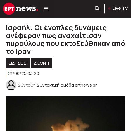
Μετάβαση
Live TV
σε
περιεχόμενο
Ισραήλ: Οι ένοπλες δυνάμεις
ανέφεραν πως αναχαίτισαν
πυραύλους που εκτοξεύθηκαν από
το Ιράν
ΕΙΔΗΣΕΙΣ
ΔΙΕΘΝΗ
21/06/25 03:20
Σύνταξη
Συντακτική ομάδα ertnews.gr