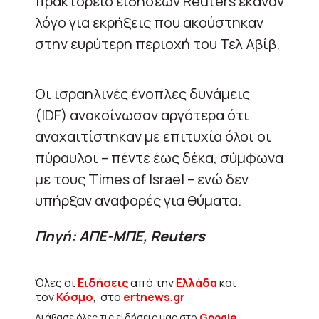
πρακτορείο ειδήσεων Reuters έκαναν
λόγο για εκρήξεις που ακούστηκαν
στην ευρύτερη περιοχή του Τελ Αβίβ.
Οι ισραηλινές ένοπλες δυνάμεις
(IDF) ανακοίνωσαν αργότερα ότι
αναχαιτίστηκαν με επιτυχία όλοι οι
πύραυλοι – πέντε έως δέκα, σύμφωνα
με τους Times of Israel – ενώ δεν
υπήρξαν αναφορές για θύματα.
Πηγή: ΑΠΕ-ΜΠΕ, Reuters
Όλες οι
Ειδήσεις
από την
Ελλάδα
και
τον
Κόσμο
, στο
ertnews.gr
Διάβασε όλες τις ειδήσεις μας στο
Google