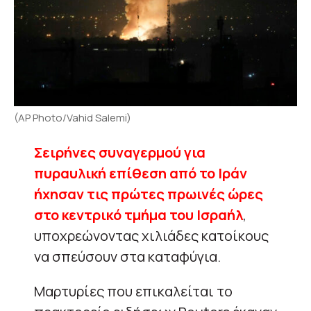
(AP Photo/Vahid Salemi)
Σειρήνες συναγερμού για
πυραυλική επίθεση από το Ιράν
ήχησαν τις πρώτες πρωινές ώρες
στο κεντρικό τμήμα του
Ισραήλ
,
υποχρεώνοντας χιλιάδες κατοίκους
να σπεύσουν στα καταφύγια.
Μαρτυρίες που επικαλείται το