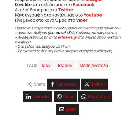
Κάνε like στη σελίδα μας στο
Facebook
Ακολούθησε μας στο
Twitter
Κάνε εγγραφή στο κανάλι μας στο
Youtube
Γίνε μέλος στο κανάλι μας στο
Viber
Προσοχή! Επιτρέπεται η αναδημοσίευση των πληροφοριών του
παραπάνω άρθρου (
όχι αυτολεξεί
) ή μέρους αυτών μόνο αν:
– Αναφέρεται ως πηγή το
ertnews.gr
στο σημείο όπου γίνεται η
αναφορά.
– Στο τέλος του άρθρου ως Πηγή
– Σε ένα από τα δύο σημεία να υπάρχει ενεργός σύνδεσμος
TAGS
Ιράν
Ισραήλ
Μέση Ανατολή
Share
Facebook
Twitter
Linkedin
Viber
WhatsApp
Email