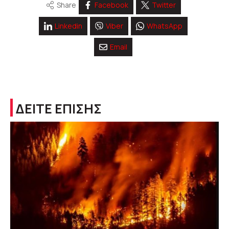
Share
Facebook
Twitter
Linkedin
Viber
WhatsApp
Email
ΔΕΙΤΕ ΕΠΙΣΗΣ