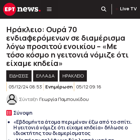
Μετάβαση
Live TV
σε
περιεχόμενο
Ηράκλειο: Ουρά 70
ενδιαφερόμενων σε διαμέρισμα
λόγω προσιτού ενοικίου – «Με
τόσο κόσμο η γειτονιά νόμιζε ότι
είχαμε κηδεία»
ΕΙΔΗΣΕΙΣ
ΕΛΛΑΔΑ
ΗΡΑΚΛΕΙΟ
05/12/24 08:53
Ενημέρωση
05/12 09:16
Σύνταξη
Γεωργία Παμπουχίδου
Σύνοψη
«Εβδομήντα άτομα περιμέναν έξω από το σπίτι.
Η γειτονιά νόμιζε ότι είχαμε κηδεία» δήλωσε ο
ιδιοκτήτης του διαμερίσματος