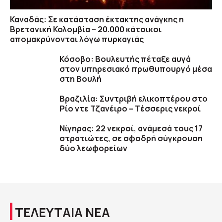
Καναδάς: Σε κατάσταση έκτακτης ανάγκης η
Βρετανική Κολομβία – 20.000 κάτοικοι
απομακρύνονται λόγω πυρκαγιάς
Κόσοβο: Βουλευτής πέταξε αυγά
στον υπηρεσιακό πρωθυπουργό μέσα
στη Βουλή
Βραζιλία: Συντριβή ελικοπτέρου στο
Ρίο ντε Τζανέιρο – Tέσσερις νεκροί
Νίγηρας: 22 νεκροί, ανάμεσά τους 17
στρατιώτες, σε σφοδρή σύγκρουση
δύο λεωφορείων
ΤΕΛΕΥΤΑΙΑ ΝΕΑ