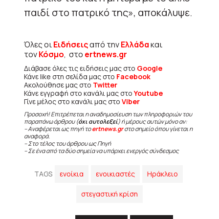
παιδί στο πατρικό της», αποκάλυψε.
Όλες οι
Ειδήσεις
από την
Ελλάδα
και
τον
Κόσμο
, στο
ertnews.gr
Διάβασε όλες τις ειδήσεις μας στο
Google
Κάνε like στη σελίδα μας στο
Facebook
Ακολούθησε μας στο
Twitter
Κάνε εγγραφή στο κανάλι μας στο
Youtube
Γίνε μέλος στο κανάλι μας στο
Viber
Προσοχή! Επιτρέπεται η αναδημοσίευση των πληροφοριών του
παραπάνω άρθρου (
όχι αυτολεξεί
) ή μέρους αυτών μόνο αν:
– Αναφέρεται ως πηγή το
ertnews.gr
στο σημείο όπου γίνεται η
αναφορά.
– Στο τέλος του άρθρου ως Πηγή
– Σε ένα από τα δύο σημεία να υπάρχει ενεργός σύνδεσμος
TAGS
ενοίκια
ενοικιαστές
Ηράκλειο
στεγαστική κρίση