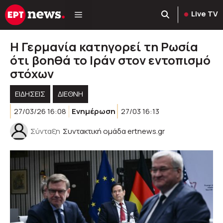
Μετάβαση
Live TV
σε
περιεχόμενο
Η Γερμανία κατηγορεί τη Ρωσία
ότι βοηθά το Ιράν στον εντοπισμό
στόχων
ΕΙΔΗΣΕΙΣ
ΔΙΕΘΝΗ
27/03/26 16:08
Ενημέρωση
27/03 16:13
Σύνταξη
Συντακτική ομάδα ertnews.gr