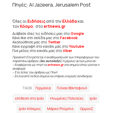
Πηγές: Al Jazeera, Jerusalem Post
Όλες οι
Ειδήσεις
από την
Ελλάδα
και
τον
Κόσμο
, στο
ertnews.gr
Διάβασε όλες τις ειδήσεις μας στο
Google
Κάνε like στη σελίδα μας στο
Facebook
Ακολούθησε μας στο
Twitter
Κάνε εγγραφή στο κανάλι μας στο
Youtube
Γίνε μέλος στο κανάλι μας στο
Viber
Προσοχή! Επιτρέπεται η αναδημοσίευση των πληροφοριών του
παραπάνω άρθρου (
όχι αυτολεξεί
) ή μέρους αυτών μόνο αν:
– Αναφέρεται ως πηγή το
ertnews.gr
στο σημείο όπου γίνεται η
αναφορά.
– Στο τέλος του άρθρου ως Πηγή
– Σε ένα από τα δύο σημεία να υπάρχει ενεργός σύνδεσμος
TAGS
Γερμανία
Γιόχαν Βάντεφουλ
επίθεση στο Ιράν
Ηνωμένες Πολιτείες
Ιράν
Ιράν πόλεμος
Μάρκο Ρούμπιο
Ορμούζ