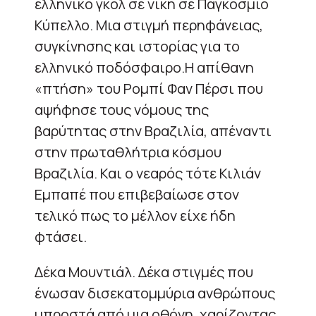
ελληνικό γκολ σε νίκη σε Παγκόσμιο
Κύπελλο. Μια στιγμή περηφάνειας,
συγκίνησης και ιστορίας για το
ελληνικό ποδόσφαιρο.Η απίθανη
«πτήση» του Ρομπί Φαν Πέρσι που
αψήφησε τους νόμους της
βαρύτητας στην Βραζιλία, απέναντι
στην πρωταθλήτρια κόσμου
Βραζιλία. Και ο νεαρός τότε Κιλιάν
Εμπαπέ που επιβεβαίωσε στον
τελικό πως το μέλλον είχε ήδη
φτάσει.
Δέκα Μουντιάλ. Δέκα στιγμές που
ένωσαν δισεκατομμύρια ανθρώπους
μπροστά από μια οθόνη, χαρίζοντας