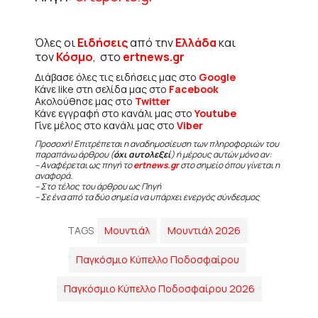
Όλες οι
Ειδήσεις
από την
Ελλάδα
και
τον
Κόσμο
, στο
ertnews.gr
Διάβασε όλες τις ειδήσεις μας στο
Google
Κάνε like στη σελίδα μας στο
Facebook
Ακολούθησε μας στο
Twitter
Κάνε εγγραφή στο κανάλι μας στο
Youtube
Γίνε μέλος στο κανάλι μας στο
Viber
Προσοχή! Επιτρέπεται η αναδημοσίευση των πληροφοριών του
παραπάνω άρθρου (
όχι αυτολεξεί
) ή μέρους αυτών μόνο αν:
– Αναφέρεται ως πηγή το
ertnews.gr
στο σημείο όπου γίνεται η
αναφορά.
– Στο τέλος του άρθρου ως Πηγή
– Σε ένα από τα δύο σημεία να υπάρχει ενεργός σύνδεσμος
TAGS
Μουντιάλ
Μουντιάλ 2026
Παγκόσμιο Κύπελλο Ποδοσφαίρου
Παγκόσμιο Κύπελλο Ποδοσφαίρου 2026