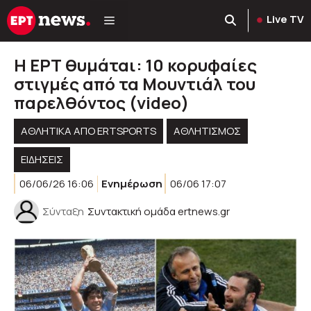
Μετάβαση
Live TV
σε
περιεχόμενο
Η ΕΡΤ θυμάται: 10 κορυφαίες
στιγμές από τα Μουντιάλ του
παρελθόντος (video)
ΑΘΛΗΤΙΚΆ ΑΠΌ ERTSPORTS
ΑΘΛΗΤΙΣΜΟΣ
ΕΙΔΗΣΕΙΣ
06/06/26 16:06
Ενημέρωση
06/06 17:07
Σύνταξη
Συντακτική ομάδα ertnews.gr