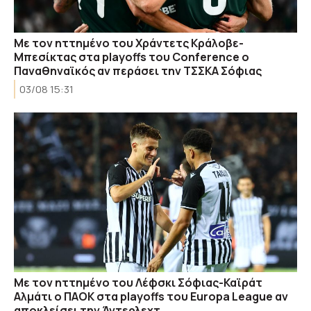
Με τον ηττημένο του Χράντετς Κράλοβε-
Μπεσίκτας στα playoffs του Conference ο
Παναθηναϊκός αν περάσει την ΤΣΣΚΑ Σόφιας
03/08 15:31
Με τον ηττημένο του Λέφσκι Σόφιας-Καϊράτ
Αλμάτι ο ΠΑΟΚ στα playoffs του Europa League αν
αποκλείσει την Άντερλεχτ