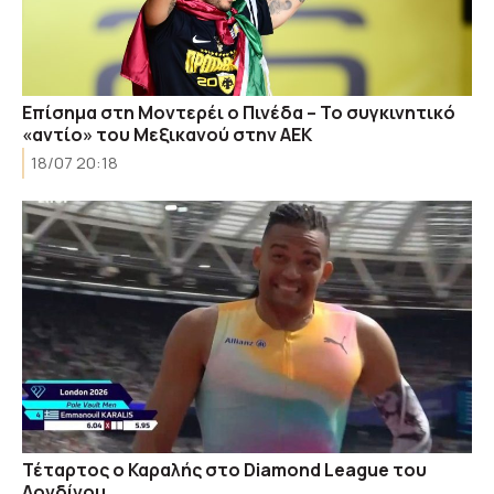
Επίσημα στη Μοντερέι ο Πινέδα – Το συγκινητικό
«αντίο» του Μεξικανού στην ΑΕΚ
18/07 20:18
Τέταρτος ο Καραλής στο Diamond League του
Λονδίνου