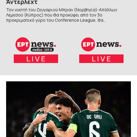
Άντερλεχτ
Τον νικητή του ζευγαριού Μπραν (Νορβηγία)-Απόλλων
Λεμεσού (Κύπρος) που θα προκύψει από τον 3ο
προκριματικό γύρο του Conference League, θα
αντιμετωπίσει στα playoffs του Conference League ο ΠΑΟΚ,
εφόσον αποκλειστεί από την Άντερλεχτ στον 3ο
προκριματικό