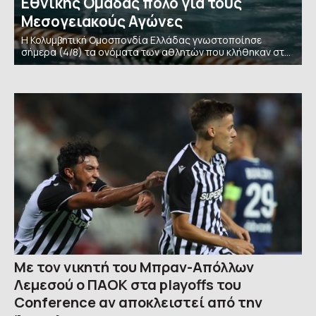
Εθνικής Ομάδας πόλο για τους
Μεσογειακούς Αγώνες
Η Κολυμβητική Ομοσπονδία Ελλάδας γνωστοποίησε
σήμερα (4/8) τα ονόματα των αθλητών που κλήθηκαν στην
προετοιμασία κλιμακίου της εθνικής ομάδας
υδατοσφαίρισης των ανδρών ενόψει των Μεσογειακούς
Αγώνες. Η διοργάνωση θα
Με τον νικητή του Μπραν-Απόλλων
Λεμεσού ο ΠΑΟΚ στα playoffs του
Conference αν αποκλειστεί από την