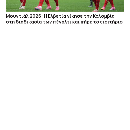
Μουντιάλ 2026: Η Ελβετία νίκησε την Κολομβία
στη διαδικασία των πέναλτι και πήρε το εισιτήριο
για τους «8»
08/07 02:02
Ο επικός Τζόκοβιτς λύγισε τον Αλιασίμ και έκλεισε
ραντεβού με τον Σίνερ στους «4» του Wimbledon
08/07 01:54