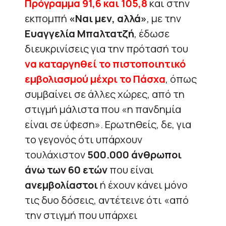
Πρόγραμμα 91,6 και 105,8
και στην
εκπομπή
«Ναι μεν, αλλά»
, με την
Ευαγγελία Μπαλτατζή
, έδωσε
διευκρινίσεις για την πρότασή του
να καταργηθεί το πιστοποιητικό
εμβολιασμού μέχρι το Πάσχα
, όπως
συμβαίνει σε άλλες χώρες, από τη
στιγμή μάλιστα που «η πανδημία
είναι σε ύφεση». Ερωτηθείς, δε, για
το γεγονός ότι υπάρχουν
τουλάχιστον
500.000 άνθρωποι
άνω των 60 ετών
που είναι
ανεμβολίαστοι
ή έχουν κάνει μόνο
τις δυο δόσεις, αντέτεινε ότι «από
την στιγμή που υπάρχει