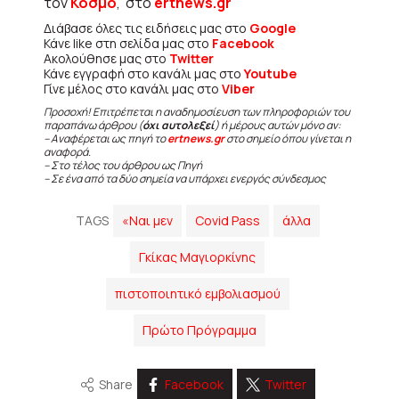
τον
Κόσμο
, στο
ertnews.gr
Διάβασε όλες τις ειδήσεις μας στο
Google
Κάνε like στη σελίδα μας στο
Facebook
Ακολούθησε μας στο
Twitter
Κάνε εγγραφή στο κανάλι μας στο
Youtube
Γίνε μέλος στο κανάλι μας στο
Viber
Προσοχή! Επιτρέπεται η αναδημοσίευση των πληροφοριών του
παραπάνω άρθρου (
όχι αυτολεξεί
) ή μέρους αυτών μόνο αν:
– Αναφέρεται ως πηγή το
ertnews.gr
στο σημείο όπου γίνεται η
αναφορά.
– Στο τέλος του άρθρου ως Πηγή
– Σε ένα από τα δύο σημεία να υπάρχει ενεργός σύνδεσμος
TAGS
«Ναι μεν
Cοvid Pass
άλλα
Γκίκας Μαγιορκίνης
πιστοποιητικό εμβολιασμού
Πρώτο Πρόγραμμα
Share
Facebook
Twitter