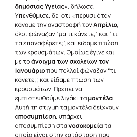
δημόσιας Υγείας
», δήλωσε.
Υπενθύμισε, δε, ότι «πέρυσι όταν
κάναμε την αναστροφή τον
Απρίλιο
,
όλοι φώναζαν “μα τι κάνετε;” και “τι
τα επαναφέρετε;”, και είδαμε πτώση
των κρουσμάτων. Ομοίως έγινε και
με το
άνοιγμα των σχολείων τον
Ιανουάριο
που πολλοί φώναζαν “τι
κάνετε;”, και είδαμε πτώση των
κρουσμάτων. Πρέπει να
εμπιστευθούμε λιγάκι τα
μοντέλα
.
Αυτή τη στιγμή τα μοντέλα δείχνουν
αποσυμπίεση
, υπάρχει
αποσυμπίεση στα
νοσοκομεία
τα
οποία είναι στην κατάσταση που