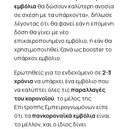
εμβόλια
θα δώσουν καλύτερη ανοσία
σε σχέση με τα υπάρχοντα», δήλωσε
λέγοντας ότι θα φανεί εάν η επόμενη
δόση θα γίνει με νέο
επικαιροποιημένο εμβόλιο, ή εάν θα
χρησιμοποιηθεί ξανά ως booster το
υπάρχον εμβόλιο.
Ερωτηθείς για το ενδεχόμενο σε
2-3
χρόνια
να υπάρχει ένα εμβόλιο που
να καλύπτει όλες τις
παραλλαγές
του κορονοϊού
, το μέλος της
Επιτροπής Εμπειρογνωμόνων είπε
ότι τα
πανκοροναϊκά εμβόλια
είναι
το μέλλον, και ο ίδιος δίνει