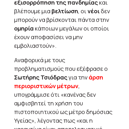
εξισορρόπηση της πανδημίας
και
βλέπουμε μια
βελτίωση
, οι
νέοι
δεν
μπορούν να βρίσκονται πάντα στην
ομηρία
κάποιων μεγάλων οι οποίοι
έχουν αποφασίσει να μην
εμβολιαστούν».
Αναφορικά με τους
προβληματισμούς που εξέφρασε ο
Σωτήρης Τσιόδρας
για την
άρση
περιοριστικών μέτρων
,
υπογράμμισε ότι «κανένας δεν
αμφισβητεί τη χρήση του
πιστοποιητικού ως μέτρο δημόσιας
Υγείας», λέγοντας πως «και η