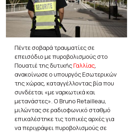
Πέντε σοβαρά τραυματίες σε
επεισόδιο με πυροβολισμούς στο
Πουατιέ της δυτικής
Γαλλίας
,
ανακοίνωσε ο υπουργός Εσωτερικών
της χώρας, καταγγέλλοντας βία που
συνδέεται «με ναρκωτικά και
μετανάστες». Ο Bruno Retailleau,
μιλώντας σε ραδιοφωνικό σταθμό
επικαλέστηκε τις τοπικές αρχές για
να περιγράψει πυροβολισμούς σε