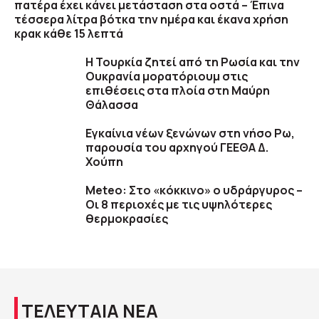
πατέρα έχει κάνει μετάσταση στα οστά – Έπινα
τέσσερα λίτρα βότκα την ημέρα και έκανα χρήση
κρακ κάθε 15 λεπτά
Η Τουρκία ζητεί από τη Ρωσία και την
Ουκρανία μορατόριουμ στις
επιθέσεις στα πλοία στη Μαύρη
Θάλασσα
Εγκαίνια νέων ξενώνων στη νήσο Ρω,
παρουσία του αρχηγού ΓΕΕΘΑ Δ.
Χούπη
Meteo: Στο «κόκκινο» ο υδράργυρος –
Οι 8 περιοχές με τις υψηλότερες
θερμοκρασίες
ΤΕΛΕΥΤΑΙΑ ΝΕΑ