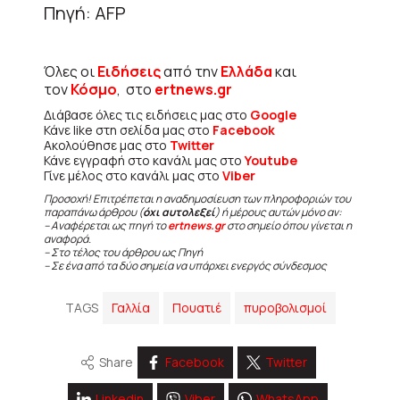
Πηγή: AFP
Όλες οι
Ειδήσεις
από την
Ελλάδα
και
τον
Κόσμο
, στο
ertnews.gr
Διάβασε όλες τις ειδήσεις μας στο
Google
Κάνε like στη σελίδα μας στο
Facebook
Ακολούθησε μας στο
Twitter
Κάνε εγγραφή στο κανάλι μας στο
Youtube
Γίνε μέλος στο κανάλι μας στο
Viber
Προσοχή! Επιτρέπεται η αναδημοσίευση των πληροφοριών του
παραπάνω άρθρου (
όχι αυτολεξεί
) ή μέρους αυτών μόνο αν:
– Αναφέρεται ως πηγή το
ertnews.gr
στο σημείο όπου γίνεται η
αναφορά.
– Στο τέλος του άρθρου ως Πηγή
– Σε ένα από τα δύο σημεία να υπάρχει ενεργός σύνδεσμος
TAGS
Γαλλία
Πουατιέ
πυροβολισμοί
Share
Facebook
Twitter
Linkedin
Viber
WhatsApp