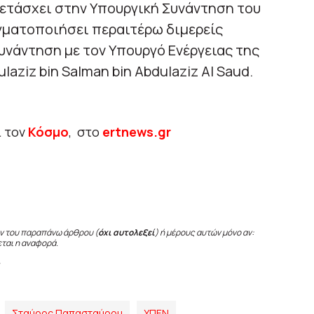
μετάσχει στην Υπουργική Συνάντηση του
αγματοποιήσει περαιτέρω διμερείς
υνάντηση με τον Υπουργό Ενέργειας της
aziz bin Salman bin Abdulaziz Al Saud.
ι τον
Κόσμο
, στο
ertnews.gr
ν του παραπάνω άρθρου (
όχι αυτολεξεί
) ή μέρους αυτών μόνο αν:
εται η αναφορά.
Σταύρος Παπασταύρου
ΥΠΕΝ