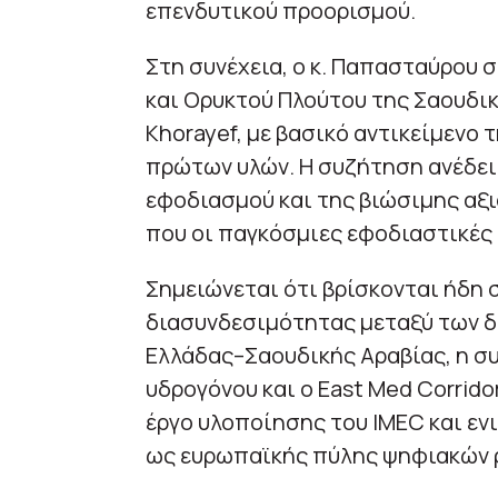
επενδυτικού προορισμού.
Στη συνέχεια, ο κ. Παπασταύρου 
και Ορυκτού Πλούτου της Σαουδική
Khorayef, με βασικό αντικείμενο
πρώτων υλών. Η συζήτηση ανέδει
εφοδιασμού και της βιώσιμης αξ
που οι παγκόσμιες εφοδιαστικές 
Σημειώνεται ότι βρίσκονται ήδη σ
διασυνδεσιμότητας μεταξύ των δ
Ελλάδας–Σαουδικής Αραβίας, η σ
υδρογόνου και ο East Med Corrido
έργο υλοποίησης του IMEC και εν
ως ευρωπαϊκής πύλης ψηφιακών 