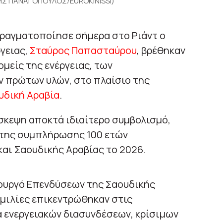
ΝΝΗΣ ΠΑΝΑΓΟΠΟΥΛΟΣ/EUROKINISSI)
ραγματοποίησε σήμερα στο Ριάντ ο
γειας,
Σταύρος Παπασταύρου
, βρέθηκαν
ομείς της ενέργειας, των
ν πρώτων υλών, στο πλαίσιο της
υδική Αραβία
.
ίσκεψη αποκτά ιδιαίτερο συμβολισμό,
 της συμπλήρωσης 100 ετών
αι Σαουδικής Αραβίας το 2026.
πουργό Επενδύσεων της Σαουδικής
υνομιλίες επικεντρώθηκαν στις
α ενεργειακών διασυνδέσεων, κρίσιμων