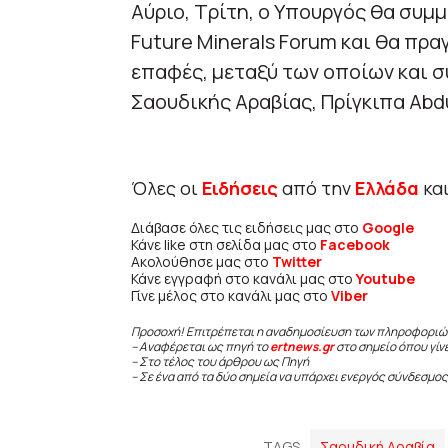
Αύριο, Τρίτη, ο Υπουργός θα συμ
Future Minerals Forum και θα πρ
επαφές, μεταξύ των οποίων και σ
Σαουδικής Αραβίας, Πρίγκιπα Abdul
Όλες οι
Ειδήσεις
από την
Ελλάδα
κα
Διάβασε όλες τις ειδήσεις μας στο
Google
Κάνε like στη σελίδα μας στο
Facebook
Ακολούθησε μας στο
Twitter
Κάνε εγγραφή στο κανάλι μας στο
Youtube
Γίνε μέλος στο κανάλι μας στο
Viber
Προσοχή! Επιτρέπεται η αναδημοσίευση των πληροφοριώ
– Αναφέρεται ως πηγή το
ertnews.gr
στο σημείο όπου γίν
– Στο τέλος του άρθρου ως Πηγή
– Σε ένα από τα δύο σημεία να υπάρχει ενεργός σύνδεσμος
TAGS
Σαουδική Αραβία