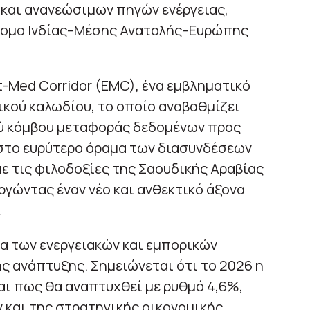
και ανανεώσιμων πηγών ενέργειας,
ρομο Ινδίας–Μέσης Ανατολής–Ευρώπης
t-Med Corridor (EMC), ένα εμβληματικό
κού καλωδίου, το οποίο αναβαθμίζει
ού κόμβου μεταφοράς δεδομένων προς
 στο ευρύτερο όραμα των διασυνδέσεων
ε τις φιλοδοξίες της Σαουδικής Αραβίας
γώντας έναν νέο και ανθεκτικό άξονα
.
α των ενεργειακών και εμπορικών
ς ανάπτυξης. Σημειώνεται ότι το 2026 η
αι πως θα αναπτυχθεί με ρυθμό 4,6%,
και της στρατηγικής οικονομικής