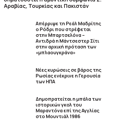
Αραβίας, Τουρκίας και Πακιστάν
Απέρριψε τη Ρεάλ Μαδρίτης
ο Ρόδρι που στρέφεται
στην Μπαρτσελόνα –
Aντιδρά η Μάντσεστερ Σίτι
στην αρχική πρόταση των
«μπλαουγκράνα»
Νέες κυρώσεις σε βάρος της
Ρωσίας ενέκρινε η Γερουσία
των ΗΠΑ
Δημοπρατείται η μπάλα των
ιστορικών γκολ του
Μαραντόνα επί της Αγγλίας
στο Μουντιάλ 1986