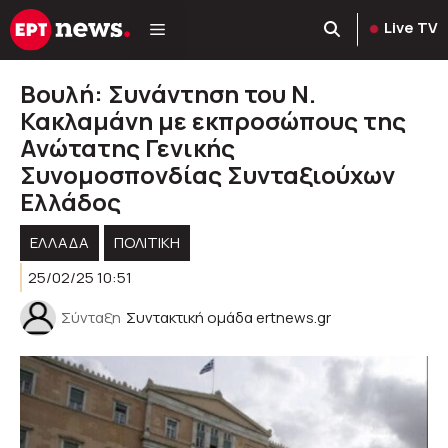
Μετάβαση
Live TV
σε
περιεχόμενο
Bουλή: Συνάντηση του Ν.
Κακλαμάνη με εκπροσώπους της
Ανώτατης Γενικής
Συνομοσπονδίας Συνταξιούχων
Ελλάδος
ΕΛΛΑΔΑ
ΠΟΛΙΤΙΚΉ
25/02/25 10:51
Σύνταξη
Συντακτική ομάδα ertnews.gr