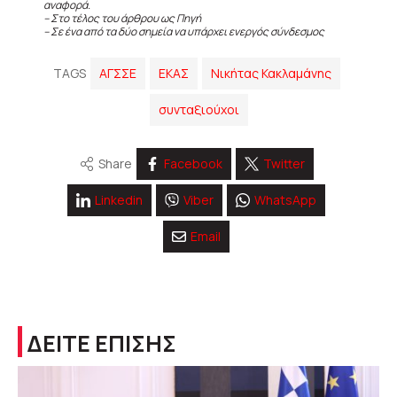
αναφορά.
– Στο τέλος του άρθρου ως Πηγή
– Σε ένα από τα δύο σημεία να υπάρχει ενεργός σύνδεσμος
TAGS
ΑΓΣΣΕ
ΕΚΑΣ
Νικήτας Κακλαμάνης
συνταξιούχοι
Share
Facebook
Twitter
Linkedin
Viber
WhatsApp
Email
ΔΕΙΤΕ ΕΠΙΣΗΣ