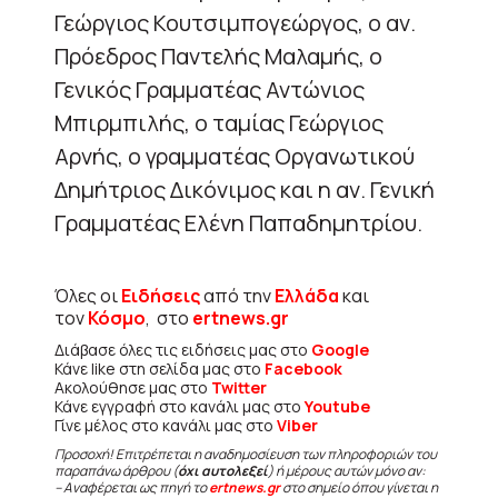
Γεώργιος Κουτσιμπογεώργος, ο αν.
Πρόεδρος Παντελής Μαλαμής, ο
Γενικός Γραμματέας Αντώνιος
Μπιρμπιλής, ο ταμίας Γεώργιος
Αρνής, ο γραμματέας Οργανωτικού
Δημήτριος Δικόνιμος και η αν. Γενική
Γραμματέας Ελένη Παπαδημητρίου.
Όλες οι
Ειδήσεις
από την
Ελλάδα
και
τον
Κόσμο
, στο
ertnews.gr
Διάβασε όλες τις ειδήσεις μας στο
Google
Κάνε like στη σελίδα μας στο
Facebook
Ακολούθησε μας στο
Twitter
Κάνε εγγραφή στο κανάλι μας στο
Youtube
Γίνε μέλος στο κανάλι μας στο
Viber
Προσοχή! Επιτρέπεται η αναδημοσίευση των πληροφοριών του
παραπάνω άρθρου (
όχι αυτολεξεί
) ή μέρους αυτών μόνο αν:
– Αναφέρεται ως πηγή το
ertnews.gr
στο σημείο όπου γίνεται η