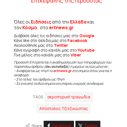
επικεφαλής της Γερουσίας
Όλες οι
Ειδήσεις
από την
Ελλάδα
και
τον
Κόσμο
, στο
ertnews.gr
Διάβασε όλες τις ειδήσεις μας στο
Google
Κάνε like στη σελίδα μας στο
Facebook
Ακολούθησε μας στο
Twitter
Κάνε εγγραφή στο κανάλι μας στο
Youtube
Γίνε μέλος στο κανάλι μας στο
Viber
Προσοχή! Επιτρέπεται η αναδημοσίευση των πληροφοριών του
παραπάνω άρθρου (
όχι αυτολεξεί
) ή μέρους αυτών μόνο αν:
– Αναφέρεται ως πηγή το
ertnews.gr
στο σημείο όπου γίνεται η
αναφορά.
– Στο τέλος του άρθρου ως Πηγή
– Σε ένα από τα δύο σημεία να υπάρχει ενεργός σύνδεσμος
TAGS
αεροπορική τραγωδία
Απόστολος Τζιτζικώστας
Share
Facebook
Twitter