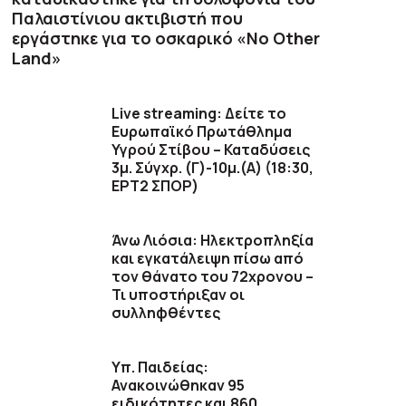
Παλαιστίνιου ακτιβιστή που
εργάστηκε για το οσκαρικό «No Other
Land»
Live streaming: Δείτε το
Ευρωπαϊκό Πρωτάθλημα
Υγρού Στίβου – Καταδύσεις
3μ. Σύγχρ. (Γ)-10μ.(Α) (18:30,
ΕΡΤ2 ΣΠΟΡ)
Άνω Λιόσια: Ηλεκτροπληξία
και εγκατάλειψη πίσω από
τον θάνατο του 72χρονου –
Τι υποστήριξαν οι
συλληφθέντες
Υπ. Παιδείας:
Ανακοινώθηκαν 95
ειδικότητες και 860