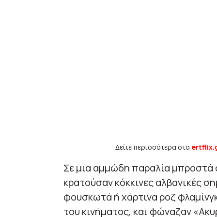
Δείτε περισσότερα στο
ertflix.
Σε μια αμμώδη παραλία μπροστά σ
κρατούσαν κόκκινες αλβανικές σημ
φουσκωτά ή χάρτινα ροζ φλαμίνγκ
του κινήματος, και φώναζαν «Ακυ