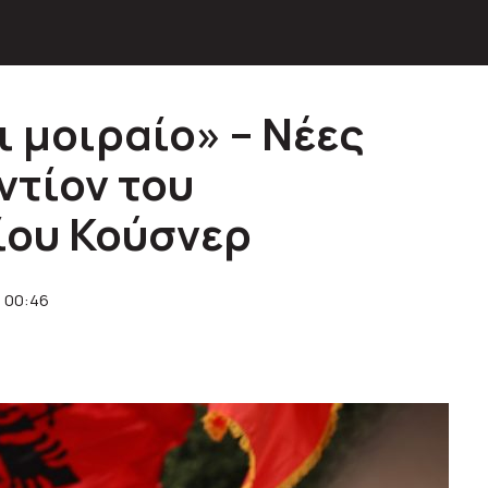
ι μοιραίο» – Νέες
ντίον του
ίου Κούσνερ
 00:46