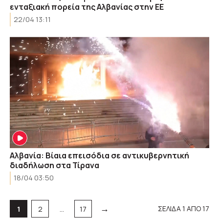
ενταξιακή πορεία της Αλβανίας στην ΕΕ
22/04 13:11
Aλβανία: Βίαια επεισόδια σε αντικυβερνητική
διαδήλωση στα Τίρανα
18/04 03:50
→
Σελίδα
Σελίδα
Σελίδα
ΣΕΛΙΔΑ 1 ΑΠΟ 17
1
2
…
17