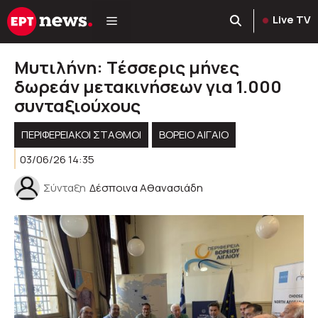
Μετάβαση
Live TV
σε
περιεχόμενο
Μυτιλήνη: Tέσσερις μήνες
δωρεάν μετακινήσεων για 1.000
συνταξιούχους
ΠΕΡΙΦΕΡΕΙΑΚΟΊ ΣΤΑΘΜΟΊ
ΒΟΡΕΙΟ ΑΙΓΑΙΟ
03/06/26 14:35
Σύνταξη
Δέσποινα Αθανασιάδη