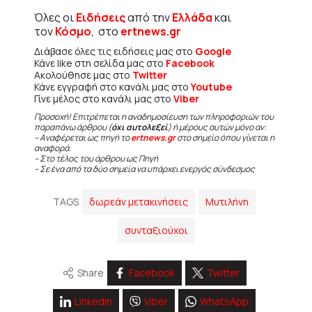
Όλες οι
Ειδήσεις
από την
Ελλάδα
και
τον
Κόσμο
, στο
ertnews.gr
Διάβασε όλες τις ειδήσεις μας στο
Google
Κάνε like στη σελίδα μας στο
Facebook
Ακολούθησε μας στο
Twitter
Κάνε εγγραφή στο κανάλι μας στο
Youtube
Γίνε μέλος στο κανάλι μας στο
Viber
Προσοχή! Επιτρέπεται η αναδημοσίευση των πληροφοριών του
παραπάνω άρθρου (
όχι αυτολεξεί
) ή μέρους αυτών μόνο αν:
– Αναφέρεται ως πηγή το
ertnews.gr
στο σημείο όπου γίνεται η
αναφορά.
– Στο τέλος του άρθρου ως Πηγή
– Σε ένα από τα δύο σημεία να υπάρχει ενεργός σύνδεσμος
TAGS
δωρεάν μετακινήσεις
Μυτιλήνη
συνταξιούχοι
Share
Facebook
Twitter
Linkedin
Viber
WhatsApp